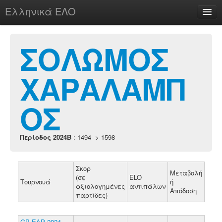
Ελληνικά ΕΛΟ
Περί
ΣΟΛΩΜΟΣ
ΧΑΡΑΛΑΜΠ
chesstu.be @ discord
Login
ΟΣ
Περίοδος 2024B
: 1494 -> 1598
Σκορ
Μεταβολή
(σε
ELO
Τουρνουά
ή
αξιολογημένες
αντιπάλων
Απόδοση
παρτίδες)
GP EAP 2024-