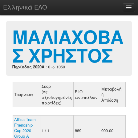
Ελληνικά ΕΛΟ
Περί
ΜΑΛΙΑΧΟΒΑ
Σ ΧΡΗΣΤΟΣ
chesstu.be @ discord
Login
Περίοδος 2020A
: 0 -> 1050
Σκορ
Μεταβολή
(σε
ELO
Τουρνουά
ή
αξιολογημένες
αντιπάλων
Απόδοση
παρτίδες)
Attica Team
Friendship
Cup 2020
1 / 1
889
909.00
Group A