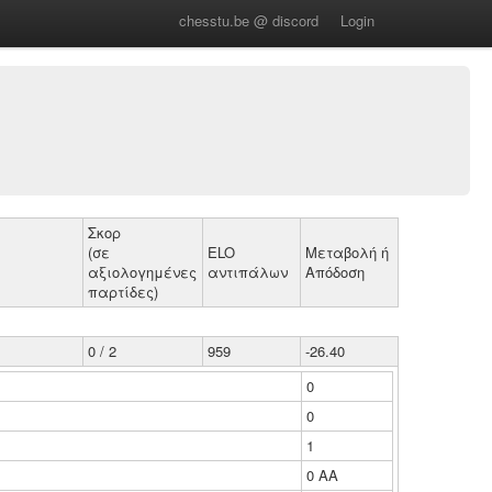
chesstu.be @ discord
Login
Σκορ
(σε
ELO
Μεταβολή ή
αξιολογημένες
αντιπάλων
Απόδοση
παρτίδες)
0 / 2
959
-26.40
0
0
1
0 ΑΑ