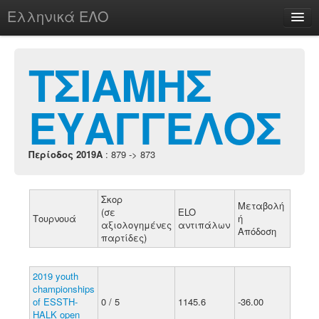
Ελληνικά ΕΛΟ
Περί
ΤΣΙΑΜΗΣ
ΕΥΑΓΓΕΛΟΣ
chesstu.be @ discord
Login
Περίοδος 2019A
: 879 -> 873
Σκορ
Μεταβολή
(σε
ELO
Τουρνουά
ή
αξιολογημένες
αντιπάλων
Απόδοση
παρτίδες)
2019 youth
championships
of ESSTH-
0 / 5
1145.6
-36.00
HALK open