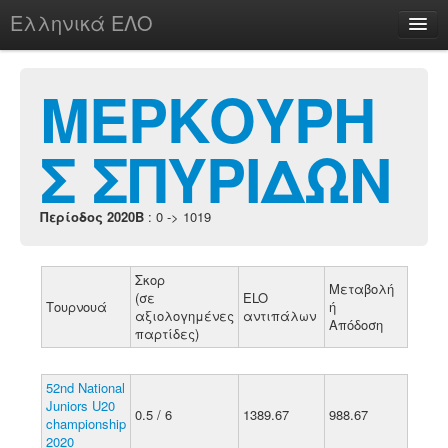
Ελληνικά ΕΛΟ
Περί
ΜΕΡΚΟΥΡΗ
Σ ΣΠΥΡΙΔΩΝ
chesstu.be @ discord
Login
Περίοδος 2020B
: 0 -> 1019
Σκορ
Μεταβολή
(σε
ELO
Τουρνουά
ή
αξιολογημένες
αντιπάλων
Απόδοση
παρτίδες)
52nd National
Juniors U20
0.5 / 6
1389.67
988.67
championship
2020