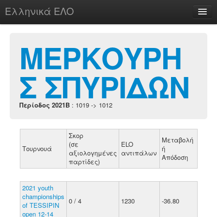
Ελληνικά ΕΛΟ
Περί
ΜΕΡΚΟΥΡΗ
Σ ΣΠΥΡΙΔΩΝ
chesstu.be @ discord
Login
Περίοδος 2021B
: 1019 -> 1012
Σκορ
Μεταβολή
(σε
ELO
Τουρνουά
ή
αξιολογημένες
αντιπάλων
Απόδοση
παρτίδες)
2021 youth
championships
0 / 4
1230
-36.80
of TESSIPIN
open 12-14