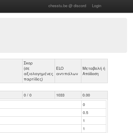
chesstu.be @ discord
Login
Σκορ
(σε
ELO
Μεταβολή ή
αξιολογημένες
αντιπάλων
Απόδοση
παρτίδες)
0 / 0
1033
0.00
0
0.5
1
1