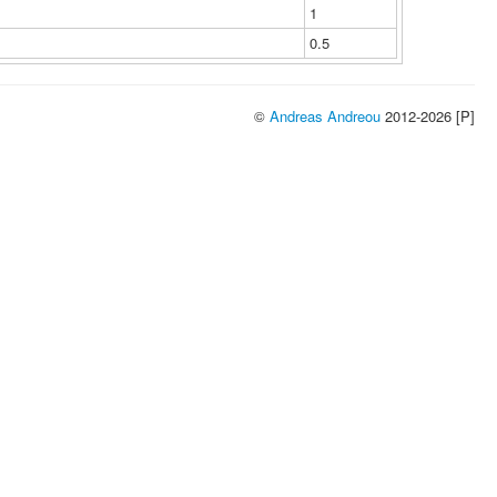
1
0.5
©
Andreas Andreou
2012-2026 [P]