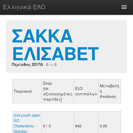
Ελληνικά ΕΛΟ
Περί
ΣΑΚΚΑ
ΕΛΙΣΑΒΕΤ
chesstu.be @ discord
Login
Περίοδος 2017A
: 0 -> 0
Σκορ
Μεταβολή
(σε
ELO
Τουρνουά
ή
αξιολογημένες
αντιπάλων
Απόδοση
παρτίδες)
2nd youth open
SO
Chalandriou -
0 / 0
942
0.00
Giorgos