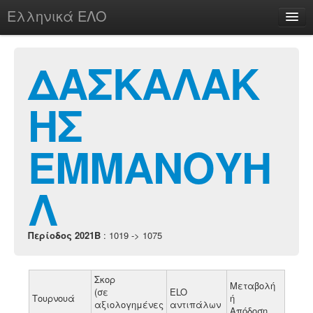
Ελληνικά ΕΛΟ
Περί
ΔΑΣΚΑΛΑΚ
ΗΣ
chesstu.be @ discord
Login
ΕΜΜΑΝΟΥΗ
Λ
Περίοδος 2021B
: 1019 -> 1075
Σκορ
Μεταβολή
(σε
ELO
Τουρνουά
ή
αξιολογημένες
αντιπάλων
Απόδοση