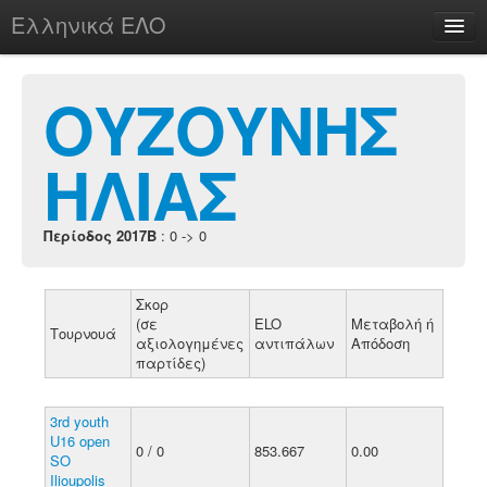
Ελληνικά ΕΛΟ
Περί
ΟΥΖΟΥΝΗΣ
ΗΛΙΑΣ
chesstu.be @ discord
Login
Περίοδος 2017B
: 0 -> 0
Σκορ
(σε
ELO
Μεταβολή ή
Τουρνουά
αξιολογημένες
αντιπάλων
Απόδοση
παρτίδες)
3rd youth
U16 open
0 / 0
853.667
0.00
SO
Ilioupolis