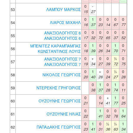
0
-
53
ΛΑΜΠΟΥ ΜΑΡΚΟΣ
15
27
0
1
0
0
0
0
54
ΛΙΑΡΟΣ ΜΙΧΑΗΛ
16
37
23
14
67
77
0
0
0
0
0
0
ΑΝΑΞΙΟΛΟΓΗΤΟΣ 6
55
17
32
72
65
37
52
ΑΝΑΞΙΟΛΟΓΗΤΟΣ 6
0
1
0
0
1
0
ΜΠΕΝΙΤΕΖ ΚΑΡΑΜΠΑΜΠΑΣ
56
18
39
26
34
70
71
ΚΩΝΣΤΑΝΤΙΝΟΣ ΛΟΥΙΣ
0
+
0
0
½
0
ΑΝΑΞΙΟΛΟΓΗΤΟΣ 7
57
19
34
27
39
72
75
ΑΝΑΞΙΟΛΟΓΗΤΟΣ 7
0
1
+
0
½
0
58
ΝΙΚΟΛΟΣ ΓΕΩΡΓΙΟΣ
20
40
28
24
27
28
0
1
0
1
0
59
ΝΤΕΡΕΚΗΣ ΓΡΗΓΟΡΙΟΣ
38
37
28
74
11
0
0
+
1
0
60
ΟΥΖΟΥΝΗΣ ΓΕΩΡΓΙΟΣ
21
14
41
77
25
0
1
0
0
1
61
ΟΥΖΟΥΝΗΣ ΗΛΙΑΣ
22
41
32
78
64
0
1
0
½
½
1
62
ΠΑΠΑΔΑΚΗΣ ΓΕΩΡΓΙΟΣ
23
41
31
36
63
34