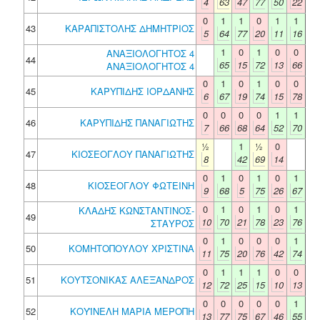
4
63
47
77
50
22
0
1
1
0
1
1
43
ΚΑΡΑΠΙΣΤΟΛΗΣ ΔΗΜΗΤΡΙΟΣ
5
64
77
20
11
16
1
0
1
0
0
ΑΝΑΞΙΟΛΟΓΗΤΟΣ 4
44
65
15
72
13
66
ΑΝΑΞΙΟΛΟΓΗΤΟΣ 4
0
1
0
1
0
0
45
ΚΑΡΥΠΙΔΗΣ ΙΟΡΔΑΝΗΣ
6
67
19
74
15
78
0
0
0
0
1
1
46
ΚΑΡΥΠΙΔΗΣ ΠΑΝΑΓΙΩΤΗΣ
7
66
68
64
52
70
½
1
½
0
47
ΚΙΟΣΕΟΓΛΟΥ ΠΑΝΑΓΙΩΤΗΣ
8
42
69
14
0
1
0
1
0
1
48
ΚΙΟΣΕΟΓΛΟΥ ΦΩΤΕΙΝΗ
9
68
5
75
26
67
0
1
0
1
0
1
ΚΛΑΔΗΣ ΚΩΝΣΤΑΝΤΙΝΟΣ-
49
10
70
21
78
23
76
ΣΤΑΥΡΟΣ
0
1
0
0
0
1
50
ΚΟΜΗΤΟΠΟΥΛΟΥ ΧΡΙΣΤΙΝΑ
11
75
20
76
42
74
0
1
1
1
0
0
51
ΚΟΥΤΣΟΝΙΚΑΣ ΑΛΕΞΑΝΔΡΟΣ
12
72
25
15
10
13
0
0
0
0
0
1
52
ΚΟΥΪΝΕΛΗ ΜΑΡΙΑ ΜΕΡΟΠΗ
13
77
75
67
46
55