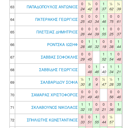
0
½
0
1
½
½
63
ΠΑΠΑΔΟΠΟΥΛΟΣ ΑΝΤΩΝΙΟΣ
24
42
8
37
62
39
0
0
0
1
0
0
64
ΠΑΤΕΡΑΚΗΣ ΓΕΩΡΓΙΟΣ
25
43
34
46
75
61
0
0
0
1
0
0
65
ΠΛΕΤΣΙΑΣ ΔΗΜΗΤΡΙΟΣ
26
44
39
55
25
37
0
1
1
0
0
1
66
ΡΟΝΤΣΚΑ ΙΩΣΗΦ
28
46
32
19
38
44
0
0
1
1
0
67
ΣΑΒΒΑΣ ΣΟΦΟΚΛΗΣ
29
45
52
54
48
0
1
+
1
1
68
ΣΑΒΒΙΔΗΣ ΓΕΩΡΓΙΟΣ
48
46
40
34
21
½
1
0
½
½
1
69
ΣΑΛΒΑΡΙΔΟΥ ΣΟΦΙΑ
30
8
4
47
28
35
0
0
0
0
0
70
ΣΑΜΑΡΑΣ ΧΡΙΣΤΟΦΟΡΟΣ
31
49
40
56
46
1
1
0
0
0
1
71
ΣΚΛΑΒΟΥΝΟΣ ΝΙΚΟΛΑΟΣ
32
15
10
21
36
56
0
0
1
0
½
72
ΣΠΗΛΙΩΤΗΣ ΚΩΝΣΤΑΝΤΙΝΟΣ
33
51
55
44
57