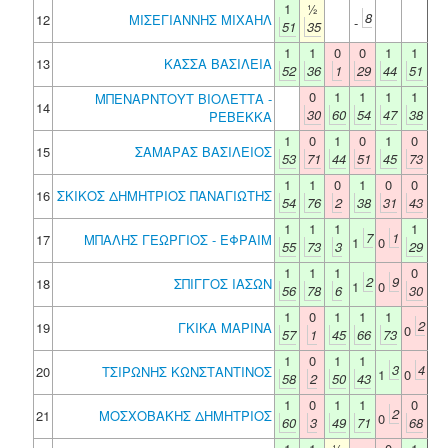
1
½
8
12
ΜΙΣΕΓΙΑΝΝΗΣ ΜΙΧΑΗΛ
-
51
35
1
1
0
0
1
1
13
ΚΑΣΣΑ ΒΑΣΙΛΕΙΑ
52
36
1
29
44
51
0
1
1
1
1
ΜΠΕΝΑΡΝΤΟΥΤ ΒΙΟΛΕΤΤΑ -
14
30
60
54
47
38
ΡΕΒΕΚΚΑ
1
0
1
0
1
0
15
ΣΑΜΑΡΑΣ ΒΑΣΙΛΕΙΟΣ
53
71
44
51
45
73
1
1
0
1
0
0
16
ΣΚΙΚΟΣ ΔΗΜΗΤΡΙΟΣ ΠΑΝΑΓΙΩΤΗΣ
54
76
2
38
31
43
1
1
1
1
7
1
17
ΜΠΑΛΗΣ ΓΕΩΡΓΙΟΣ - ΕΦΡΑΙΜ
1
0
55
73
3
29
1
1
1
0
2
9
18
ΣΠΙΓΓΟΣ ΙΑΣΩΝ
1
0
56
78
6
30
1
0
1
1
1
2
19
ΓΚΙΚΑ ΜΑΡΙΝΑ
0
57
1
45
66
73
1
0
1
1
3
4
20
ΤΣΙΡΩΝΗΣ ΚΩΝΣΤΑΝΤΙΝΟΣ
1
0
58
2
50
43
1
0
1
1
0
2
21
ΜΟΣΧΟΒΑΚΗΣ ΔΗΜΗΤΡΙΟΣ
0
60
3
49
71
68