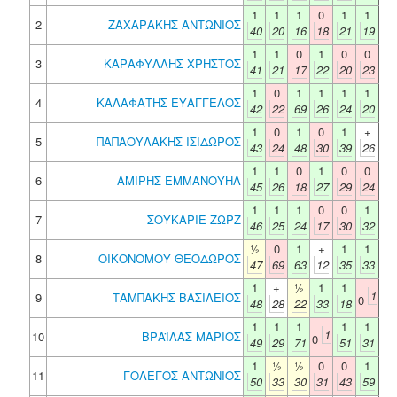
1
1
1
0
1
1
2
ΖΑΧΑΡΑΚΗΣ ΑΝΤΩΝΙΟΣ
40
20
16
18
21
19
1
1
0
1
0
0
3
ΚΑΡΑΦΥΛΛΗΣ ΧΡΗΣΤΟΣ
41
21
17
22
20
23
1
0
1
1
1
1
4
ΚΑΛΑΦΑΤΗΣ ΕΥΑΓΓΕΛΟΣ
42
22
69
26
24
20
1
0
1
0
1
+
5
ΠΑΠΑΟΥΛΑΚΗΣ ΙΣΙΔΩΡΟΣ
43
24
48
30
39
26
1
1
0
1
0
0
6
ΑΜΙΡΗΣ ΕΜΜΑΝΟΥΗΛ
45
26
18
27
29
24
1
1
1
0
0
1
7
ΣΟΥΚΑΡΙΕ ΖΩΡΖ
46
25
24
17
30
32
½
0
1
+
1
1
8
ΟΙΚΟΝΟΜΟΥ ΘΕΟΔΩΡΟΣ
47
69
63
12
35
33
1
+
½
1
1
1
9
ΤΑΜΠΑΚΗΣ ΒΑΣΙΛΕΙΟΣ
0
48
28
22
33
18
1
1
1
1
1
1
10
ΒΡΑΪΛΑΣ ΜΑΡΙΟΣ
0
49
29
71
51
31
1
½
½
0
0
1
11
ΓΟΛΕΓΟΣ ΑΝΤΩΝΙΟΣ
50
33
30
31
43
59