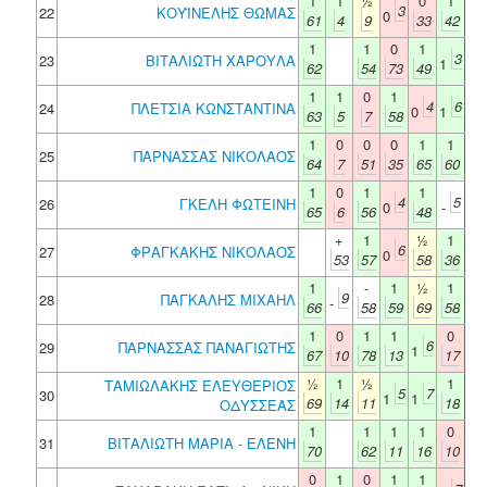
1
1
½
0
1
3
22
ΚΟΥΪΝΕΛΗΣ ΘΩΜΑΣ
0
61
4
9
33
42
1
1
0
1
3
23
ΒΙΤΑΛΙΩΤΗ ΧΑΡΟΥΛΑ
1
62
54
73
49
1
1
0
1
4
6
24
ΠΛΕΤΣΙΑ ΚΩΝΣΤΑΝΤΙΝΑ
0
1
63
5
7
58
1
0
0
0
1
1
25
ΠΑΡΝΑΣΣΑΣ ΝΙΚΟΛΑΟΣ
64
7
51
35
65
60
1
0
1
1
4
5
26
ΓΚΕΛΗ ΦΩΤΕΙΝΗ
0
-
65
6
56
48
+
1
½
1
6
27
ΦΡΑΓΚΑΚΗΣ ΝΙΚΟΛΑΟΣ
0
53
57
58
36
1
-
1
½
1
9
28
ΠΑΓΚΑΛΗΣ ΜΙΧΑΗΛ
-
66
58
59
69
58
1
0
1
1
0
6
29
ΠΑΡΝΑΣΣΑΣ ΠΑΝΑΓΙΩΤΗΣ
1
67
10
78
13
17
½
1
½
1
ΤΑΜΙΩΛΑΚΗΣ ΕΛΕΥΘΕΡΙΟΣ
5
7
30
1
1
69
14
11
18
ΟΔΥΣΣΕΑΣ
1
1
1
1
0
31
ΒΙΤΑΛΙΩΤΗ ΜΑΡΙΑ - ΕΛΕΝΗ
70
62
11
16
10
0
1
0
1
1