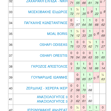
7
32
ΖΑΧΑΡΑΚΗ ΕΛΠΙΔΑ - ΝΙΚΗ
0
71
55
66
61
76
1
½
1
1
9
8
33
ΜΟΣΧΟΒΑΚΗΣ ΙΣΙΔΩΡΟΣ
0
0
72
11
35
22
0
-
1
1
0
0
34
ΠΑΓΚΑΛΗΣ ΚΩΝΣΤΑΝΤΙΝΟΣ
73
57
64
56
68
62
1
½
0
1
0
8
35
MOAL BORIS
0
74
12
33
25
69
1
0
0
½
1
0
36
OSHAFI ODISEAS
75
13
73
62
71
27
0
0
0
0
1
1
37
OSHAFI ORESTIS
76
54
59
63
55
65
0
1
1
0
1
0
38
ΓΚΡΟΖΟΣ ΑΠΟΣΤΟΛΟΣ
1
59
74
16
66
14
0
1
1
½
5
39
ΓΟΥΝΑΡΙΔΗΣ ΙΩΑΝΝΗΣ
0
56
65
57
63
0
0
1
-
40
ΖΕΡΔΙΛΑΣ - ΧΕΡΕΡΑ ΙΚΕΡ
2
58
70
68
0
0
0
-
ΑΝΑΞΙΟΛΟΓΗΤΟΣ 3
41
3
62
61
60
ΑΝΑΞΙΟΛΟΓΗΤΟΣ 3
0
½
0
1
1
0
42
ΙΕΡΩΝΥΜΑΚΗΣ ΑΝΔΡΕΑΣ