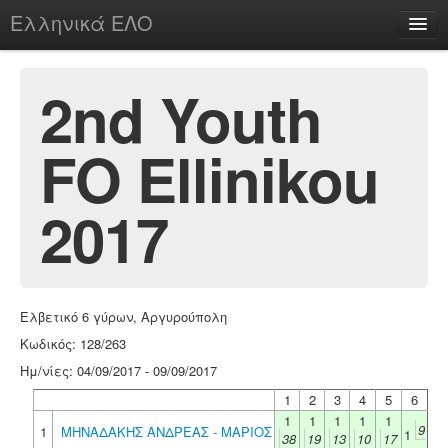
Ελληνικά ΕΛΟ
Περί
2nd Youth
FO Ellinikou
chesstu.be @ discord
Login
2017
Ελβετικό 6 γύρων, Αργυρούπολη
Κωδικός: 128/263
Ημ/νίες: 04/09/2017 - 09/09/2017
1
2
3
4
5
6
1
1
1
1
1
9
1
ΜΗΝΑΔΑΚΗΣ ΑΝΔΡΕΑΣ - ΜΑΡΙΟΣ
1
38
19
13
10
17