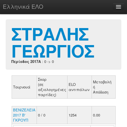
Ελληνικά ΕΛΟ
Περί
ΣΤΡΑΛΗΣ
ΓΕΩΡΓΙΟΣ
chesstu.be @ discord
Login
Περίοδος 2017A
: 0 -> 0
Σκορ
Μεταβολή
(σε
ELO
Τουρνουά
ή
αξιολογημένες
αντιπάλων
Απόδοση
παρτίδες)
ΒΕΝΙΖΕΛΕΙΑ
2017 B'
0 / 0
1254
0.00
ΓΚΡΟΥΠ