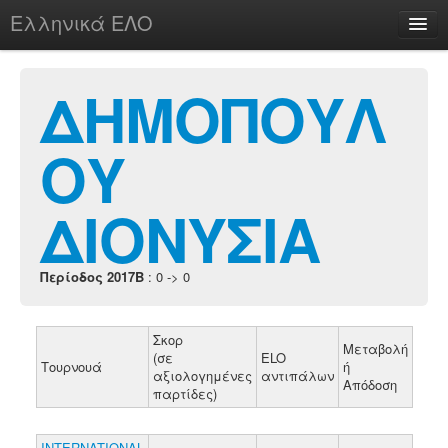
Ελληνικά ΕΛΟ
Περί
ΔΗΜΟΠΟΥΛ
ΟΥ
chesstu.be @ discord
Login
ΔΙΟΝΥΣΙΑ
Περίοδος 2017B
: 0 -> 0
Σκορ
Μεταβολή
(σε
ELO
Τουρνουά
ή
αξιολογημένες
αντιπάλων
Απόδοση
παρτίδες)
INTERNATIONAL