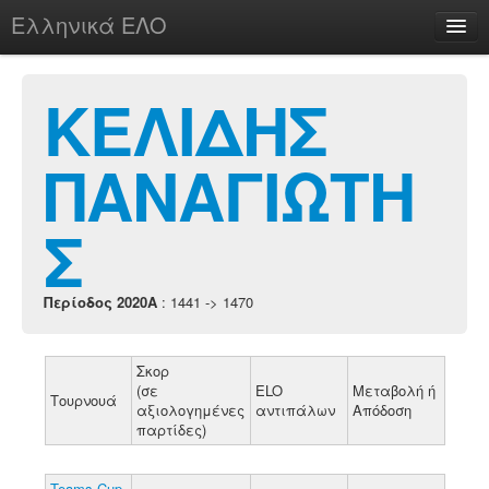
Ελληνικά ΕΛΟ
Περί
ΚΕΛΙΔΗΣ
ΠΑΝΑΓΙΩΤΗ
chesstu.be @ discord
Login
Σ
Περίοδος 2020A
: 1441 -> 1470
Σκορ
(σε
ELO
Μεταβολή ή
Τουρνουά
αξιολογημένες
αντιπάλων
Απόδοση
παρτίδες)
Teams Cup