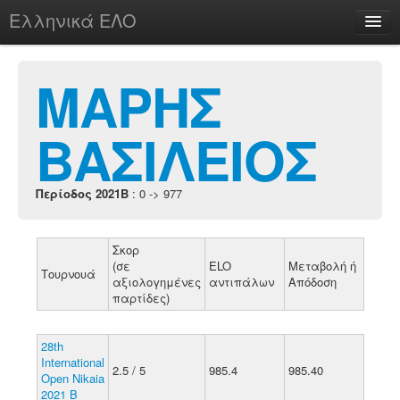
Ελληνικά ΕΛΟ
Περί
ΜΑΡΗΣ
ΒΑΣΙΛΕΙΟΣ
chesstu.be @ discord
Login
Περίοδος 2021B
: 0 -> 977
Σκορ
(σε
ELO
Μεταβολή ή
Τουρνουά
αξιολογημένες
αντιπάλων
Απόδοση
παρτίδες)
28th
International
2.5 / 5
985.4
985.40
Open Nikaia
2021 B