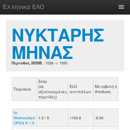
Ελληνικά ΕΛΟ
Περί
ΝΥΚΤΑΡΗΣ
ΜΗΝΑΣ
chesstu.be @ discord
Login
Περίοδος 2020B
: 1026 -> 1050
Σκορ
(σε
ELO
Μεταβολή ή
Τουρνουά
αξιολογημένες
αντιπάλων
Απόδοση
παρτίδες)
5o
Wednesdays'
1.5 / 5
1154.8
-6.00
OPEN R 1-5