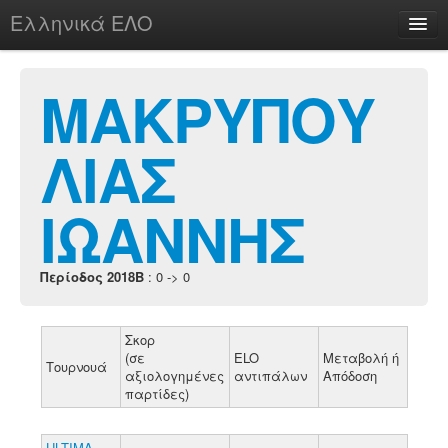
Ελληνικά ΕΛΟ
Περί
ΜΑΚΡΥΠΟΥ
ΛΙΑΣ
chesstu.be @ discord
Login
ΙΩΑΝΝΗΣ
Περίοδος 2018B
: 0 -> 0
Σκορ
(σε
ELO
Μεταβολή ή
Τουρνουά
αξιολογημένες
αντιπάλων
Απόδοση
παρτίδες)
ULTIMA