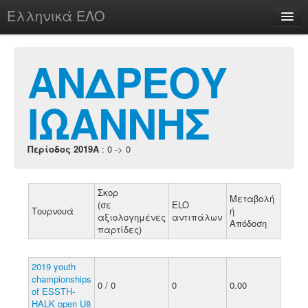
Ελληνικά ΕΛΟ
Περί
ΑΝΔΡΕΟΥ
ΙΩΑΝΝΗΣ
chesstu.be @ discord
Login
Περίοδος 2019A
: 0 -> 0
Σκορ
Μεταβολή
(σε
ELO
Τουρνουά
ή
αξιολογημένες
αντιπάλων
Απόδοση
παρτίδες)
2019 youth
championships
0 / 0
0
0.00
of ESSTH-
HALK open U8