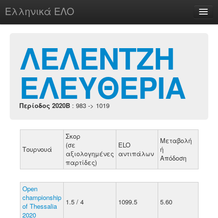
Ελληνικά ΕΛΟ
Περί
ΛΕΛΕΝΤΖΗ
ΕΛΕΥΘΕΡΙΑ
chesstu.be @ discord
Login
Περίοδος 2020B
: 983 -> 1019
Σκορ
Μεταβολή
(σε
ELO
Τουρνουά
ή
αξιολογημένες
αντιπάλων
Απόδοση
παρτίδες)
Open
championship
1.5 / 4
1099.5
5.60
of Thessalia
2020