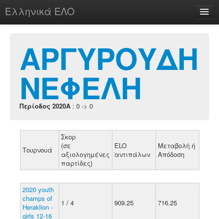
Ελληνικά ΕΛΟ
Περί
ΑΡΓΥΡΟΥΔΗ
ΝΕΦΕΛΗ
chesstu.be @ discord
Login
Περίοδος 2020A
: 0 -> 0
Σκορ
(σε
ELO
Μεταβολή ή
Τουρνουά
αξιολογημένες
αντιπάλων
Απόδοση
παρτίδες)
2020 youth
champs of
1 / 4
909.25
716.25
Heraklion -
girls 12-16