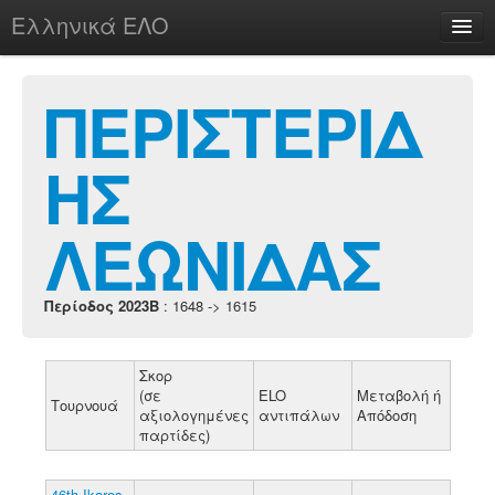
Ελληνικά ΕΛΟ
Περί
ΠΕΡΙΣΤΕΡΙΔ
ΗΣ
chesstu.be @ discord
Login
ΛΕΩΝΙΔΑΣ
Περίοδος 2023B
: 1648 -> 1615
Σκορ
(σε
ELO
Μεταβολή ή
Τουρνουά
αξιολογημένες
αντιπάλων
Απόδοση
παρτίδες)
46th Ikaros