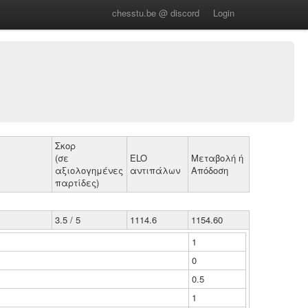
chesstu.be @ discord
Login
Σκορ
(σε
ELO
Μεταβολή ή
αξιολογημένες
αντιπάλων
Απόδοση
παρτίδες)
3.5 / 5
1114.6
1154.60
1
0
0.5
1