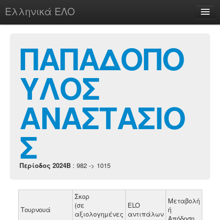
Ελληνικά ΕΛΟ
Περί
ΠΑΠΑΔΟΠΟ
ΥΛΟΣ
chesstu.be @ discord
Login
ΑΝΑΣΤΑΣΙΟ
Σ
Περίοδος 2024B
: 982 -> 1015
Σκορ
Μεταβολή
(σε
ELO
Τουρνουά
ή
αξιολογημένες
αντιπάλων
Απόδοση