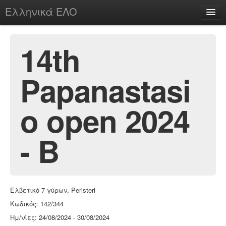
Ελληνικά ΕΛΟ
Περί
14th
Papanastasi
chesstu.be @ discord
Login
o open 2024
- B
Ελβετικό 7 γύρων, Peristeri
Κωδικός: 142/344
Ημ/νίες: 24/08/2024 - 30/08/2024