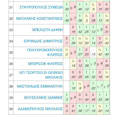
1
1
1
½
0
0
8
21
ΣΤΑΥΡΟΠΟΥΛΟΣ ΣΥΜΕΩΝ
0
45
46
12
6
10
20
1
1
½
0
1
½
7
22
ΝΙΚΟΛΑΚΗΣ ΚΩΝΣΤΑΝΤΙΝΟΣ
0
46
38
2
28
13
18
0
1
1
1
0
6
23
ΜΠΕΛΙΩΤΗ ΔΑΦΝΗ
1
16
42
25
12
31
0
1
½
½
1
0
½
24
ΕΙΡΗΝΙΔΗΣ ΔΗΜΗΤΡΙΟΣ
1
39
10
20
14
37
43
½
1
0
-
½
1
ΠΟΛΥΧΡΟΝΟΠΟΥΛΟΣ
3
25
0
2
27
23
13
42
40
ΦΙΛΙΠΠΟΣ
½
0
1
0
3
8
26
ΜΠΟΡΙΣΟΒ ΦΙΛΙΠΠΟΣ
1
0
18
12
38
39
0
0
1
1
0
½
ΝΤΙ ΤΖΟΡΤΖΙΟ-DI GIORGIO
27
20
25
45
32
18
16
ΝΙΚΟΛΑΟΣ
1
½
1
6
7
2
28
ΜΑΣΤΙΧΙΑΔΗΣ ΕΜΜΑΝΟΥΗΛ
0
1
1
10
8
22
1
0
0
0
1
1
9
29
ΜΟΥΣΕΛΙΜΗΣ ΙΩΑΝΝΗΣ
0
3
11
40
45
33
38
0
0
1
1
1
½
1
30
ΑΔΑΜΟΠΟΥΛΟΣ ΝΙΚΟΛΑΟΣ
4
41
36
17
16
20
14