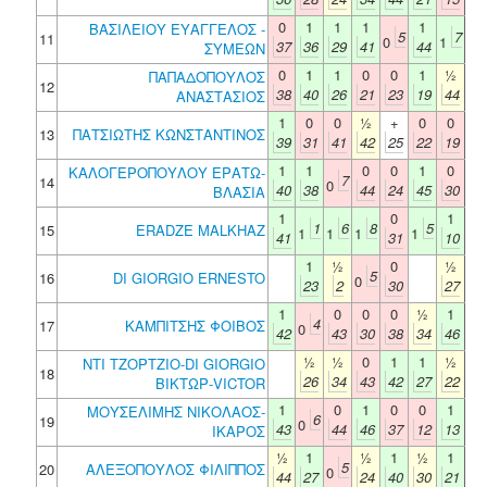
0
1
1
1
1
ΒΑΣΙΛΕΙΟΥ ΕΥΑΓΓΕΛΟΣ -
5
7
11
0
1
37
36
29
41
44
ΣΥΜΕΩΝ
0
1
1
0
0
1
½
ΠΑΠΑΔΟΠΟΥΛΟΣ
12
38
40
26
21
23
19
44
ΑΝΑΣΤΑΣΙΟΣ
1
0
0
½
+
0
0
13
ΠΑΤΣΙΩΤΗΣ ΚΩΝΣΤΑΝΤΙΝΟΣ
39
31
41
42
25
22
19
1
1
0
0
1
0
ΚΑΛΟΓΕΡΟΠΟΥΛΟΥ ΕΡΑΤΩ-
7
14
0
40
38
44
24
45
30
ΒΛΑΣΙΑ
1
0
1
1
6
8
5
15
ERADZE MALKHAZ
1
1
1
1
41
31
10
1
½
0
½
5
16
DI GIORGIO ERNESTO
0
23
2
30
27
1
0
0
0
½
1
4
17
ΚΑΜΠΙΤΣΗΣ ΦΟΙΒΟΣ
0
42
43
30
38
34
46
½
½
0
1
1
½
ΝΤΙ ΤΖΟΡΤΖΙΟ-DI GIORGIO
18
26
34
43
42
27
22
ΒΙΚΤΩΡ-VICTOR
1
0
1
0
0
1
ΜΟΥΣΕΛΙΜΗΣ ΝΙΚΟΛΑΟΣ-
6
19
0
43
44
46
37
12
13
ΙΚΑΡΟΣ
½
1
½
1
½
1
5
20
ΑΛΕΞΟΠΟΥΛΟΣ ΦΙΛΙΠΠΟΣ
0
44
27
24
40
30
21