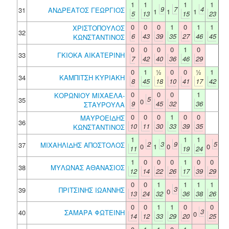
1
1
1
1
9
7
4
31
ΑΝΔΡΕΑΤΟΣ ΓΕΩΡΓΙΟΣ
1
1
1
5
13
15
23
0
0
0
1
0
1
1
ΧΡΙΣΤΟΠΟΥΛΟΣ
32
6
43
39
35
27
46
45
ΚΩΝΣΤΑΝΤΙΝΟΣ
0
0
0
0
1
0
33
ΓΚΙΟΚΑ ΑΙΚΑΤΕΡΙΝΗ
7
42
40
36
46
29
0
1
½
0
0
½
1
34
ΚΑΜΠΙΤΣΗ ΚΥΡΙΑΚΗ
8
45
18
10
41
17
42
0
0
0
1
ΚΟΡΩΝΙΟΥ ΜΙΧΑΕΛΑ-
5
35
0
9
45
32
36
ΣΤΑΥΡΟΥΛΑ
0
0
0
1
0
0
ΜΑΥΡΟΕΙΔΗΣ
36
10
11
30
33
39
35
ΚΩΝΣΤΑΝΤΙΝΟΣ
1
1
1
2
3
9
5
37
ΜΙΧΑΗΛΙΔΗΣ ΑΠΟΣΤΟΛΟΣ
0
1
0
0
11
19
24
1
0
0
0
1
0
0
38
ΜΥΛΩΝΑΣ ΑΘΑΝΑΣΙΟΣ
12
14
22
26
17
39
29
0
0
1
1
1
1
3
39
ΠΡΙΤΣΙΝΗΣ ΙΩΑΝΝΗΣ
0
13
24
32
36
38
26
0
0
1
1
0
0
3
40
ΣΑΜΑΡΑ ΦΩΤΕΙΝΗ
0
14
12
33
29
20
25