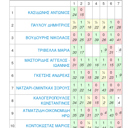
1
2
3
4
5
6
7
1
0
1
ΚΑΣΙΔΩΝΗΣ ΑΝΤΩΝΙΟΣ
24
15
½
1
½
½
½
1
0
2
ΠΑΥΛΟΥ ΔΗΜΗΤΡΙΟΣ
25
37
16
22
8
41
28
0
1
0
1
0
1
0
3
ΒΟΥΔΟΥΡΗΣ ΝΙΚΟΛΑΟΣ
29
25
37
39
26
40
41
1
1
0
9
8
4
ΤΡΙΒΕΛΛΑ ΜΑΡΙΑ
1
-
30
17
31
0
1
1
1
1
0
1
ΜΑΣΤΟΡΙΔΗΣ ΑΓΓΕΛΟΣ -
5
31
35
20
16
11
15
37
ΙΩΑΝΝΗΣ
1
1
0
1
½
0
9
6
ΓΚΕΤΣΗΣ ΑΝΔΡΕΑΣ
1
32
19
15
28
21
23
1
1
1
0
1
0
0
7
ΝΑΤΖΑΡΙ-ΟΜΙΝΤΚΑΧ ΣΟΡΟΥΣ
33
22
14
31
43
28
11
1
1
½
0
½
1
+
ΚΑΛΟΓΕΡΟΠΟΥΛΟΣ
8
34
21
28
15
2
26
4
ΚΩΝΣΤΑΝΤΙΝΟΣ
1
1
0
1
1
ΑΤΜΑΤΖΙΔΗ-ΟΙΚΟΝΟΜΙΔΗ
4
6
9
0
0
35
29
31
37
43
ΗΡΩ
1
0
½
1
1
1
0
10
ΚΟΝΤΟΚΩΣΤΑΣ ΜΑΡΙΟΣ
36
28
24
34
44
21
15