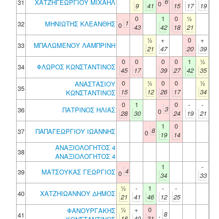
6
31
ΧΑΤΖΗΓΕΩΡΓΙΟΥ ΜΙΧΑΗΛ
0
9
41
15
17
19
0
1
0
½
1
32
ΜΗΝΙΩΤΗΣ ΚΛΕΑΝΘΗΣ
0
43
42
18
21
½
+
0
+
33
ΜΠΑΛΩΜΕΝΟΥ ΛΑΜΠΡΙΝΗ
21
47
20
39
0
0
0
0
1
½
34
ΦΛΩΡΟΣ ΚΩΝΣΤΑΝΤΙΝΟΣ
45
17
39
27
42
35
0
½
0
0
½
ΑΝΑΣΤΑΣΙΟΥ
35
15
12
26
17
34
ΚΩΝΣΤΑΝΤΙΝΟΣ
0
1
0
-
-
3
36
ΠΑΤΡΙΝΟΣ ΗΛΙΑΣ
0
28
30
24
19
21
1
0
8
37
ΠΑΠΑΓΕΩΡΓΙΟΥ ΙΩΑΝΝΗΣ
0
19
14
ΑΝΑΞΙΟΛΟΓΗΤΟΣ 4
38
ΑΝΑΞΙΟΛΟΓΗΤΟΣ 4
1
-
4
39
ΜΑΤΣΟΥΚΑΣ ΓΕΩΡΓΙΟΣ
0
34
33
½
-
1
-
-
40
ΧΑΤΖΗΙΩΑΝΝΟΥ ΔΗΜΟΣ
21
41
46
12
25
½
+
0
ΦΑΝΟΥΡΓΑΚΗΣ
8
41
-
18
40
31