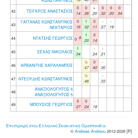
ΚΩΝΣΤΑΝΤΙΝΟΣ
0
0
+
0
0
0
42
ΤΣΙΓΚΡΟΣ ΑΝΑΣΤΑΣΙΟΣ
14
26
20
32
20
34
0
1
0
-
-
ΓΑΪΤΑΝΑΣ ΚΩΝΣΤΑΝΤΙΝΟΣ
43
16
32
11
27
19
ΝΕΚΤΑΡΙΟΣ
1
0
9
44
ΝΤΑΤΣΗΣ ΓΕΩΡΓΙΟΣ
0
20
14
1
-
-
45
ΣΕΧΑΣ ΝΙΚΟΛΑΟΣ
34
24
21
½
0
-
46
ΑΡΒΑΝΙΤΗΣ ΧΑΡΑΛΑΜΠΟΣ
47
40
30
½
-
47
ΝΤΕΟΥΔΗΣ ΚΩΝΣΤΑΝΤΙΝΟΣ
46
33
ΑΝΑΞΙΟΛΟΓΗΤΟΣ 5
48
ΑΝΑΞΙΟΛΟΓΗΤΟΣ 5
0
0
-
49
ΜΠΟΥΣΙΟΣ ΓΕΩΡΓΙΟΣ
27
24
19
Επιστροφή στην Ελληνική Σκακιστική Ομοσπονδία
©
Andreas Andreou
2012-2026 [P]