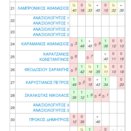
½
0
½
+
0
½
+
21
ΛΑΜΠΡΟΝΙΚΟΣ ΑΘΑΝΑΣΙΟΣ
40
18
33
45
10
32
36
ΑΝΑΞΙΟΛΟΓΗΤΟΣ 1
22
ΑΝΑΞΙΟΛΟΓΗΤΟΣ 1
ΑΝΑΞΙΟΛΟΓΗΤΟΣ 2
23
ΑΝΑΞΙΟΛΟΓΗΤΟΣ 2
1
+
1
0
0
3
9
24
ΚΑΡΑΜΑΝΟΣ ΑΘΑΝΑΣΙΟΣ
0
0
49
45
36
12
13
+
0
0
ΚΑΡΑΤΖΑΝΟΣ
6
7
25
0
0
40
11
16
ΚΩΝΣΤΑΝΤΙΝΟΣ
1
½
1
½
0
0
5
26
ΘΕΟΔΟΣΙΟΥ ΣΑΡΑΝΤΗΣ
0
42
16
35
11
10
18
1
0
+
1
0
2
27
ΚΑΡΥΣΤΙΑΝΟΣ ΠΕΤΡΟΣ
0
49
15
43
34
20
1
1
6
4
1
28
ΣΚΑΛΚΩΤΑΣ ΝΙΚΟΛΑΟΣ
1
0
0
36
12
ΑΝΑΞΙΟΛΟΓΗΤΟΣ 3
29
ΑΝΑΞΙΟΛΟΓΗΤΟΣ 3
0
0
+
30
ΠΡΟΚΟΣ ΔΗΜΗΤΡΙΟΣ
12
36
46
½
1
0
-
-