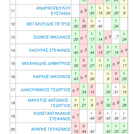
1
½
½
1
½
ΑΝΔΡΙΚΟΠΟΥΛΟΥ
6
11
0
43
15
26
25
8
ΕΥΣΤΑΘΙΑ
1
0
½
+
1
12
ΜΕΓΑΛΟΥΔΗΣ ΠΕΤΡΟΣ
30
28
35
40
24
1
1
1
1
1
5
7
13
ΣΙΩΜΟΣ ΝΙΚΟΛΑΟΣ
0
0
-
20
17
14
24
1
1
0
1
1
3
4
14
ΚΑΟΥΡΑΣ ΣΤΕΦΑΝΟΣ
0
0
42
44
13
37
16
1
0
1
½
1
½
9
15
ΜΙΧΑΗΛΙΔΗΣ ΔΗΜΗΤΡΙΟΣ
0
35
10
27
11
31
17
1
½
½
0
1
4
16
ΚΑΡΛΗΣ ΝΙΚΟΛΑΟΣ
0
43
26
9
14
25
1
0
1
+
½
2
17
ΔΙΑΚΟΥΜΑΚΟΣ ΓΕΩΡΓΙΟΣ
0
34
13
35
31
15
½
1
½
1
1
ΜΑΡΑΤΟΣ ΑΝΤΩΝΙΟΣ -
5
8
18
0
0
41
21
9
32
26
ΓΕΩΡΓΙΟΣ
+
0
+
+
+
ΚΩΝΣΤΑΝΤΑΚΑΚΗΣ
7
19
0
49
37
43
36
31
ΣΤΕΦΑΝΟΣ
0
0
-
1
1
1
20
ΑΡΑΠΗΣ ΓΕΡΑΣΙΜΟΣ
13
44
42
42
33
27