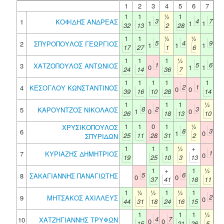
1
2
3
4
5
6
7
1
1
½
1
3
4
7
1
ΚΟΦΙΔΗΣ ΑΝΔΡΕΑΣ
1
1
1
32
13
2
28
1
1
½
½
5
4
9
2
ΣΠΥΡΟΠΟΥΛΟΣ ΓΕΩΡΓΙΟΣ
1
1
1
17
27
1
6
1
1
1
½
1
5
6
3
ΧΑΤΖΟΠΟΥΛΟΣ ΑΝΤΩΝΙΟΣ
0
1
1
24
14
36
7
1
1
1
1
1
2
1
4
ΚΕΣΟΓΛΟΥ ΚΩΝΣΤΑΝΤΙΝΟΣ
0
0
39
16
10
28
14
1
1
1
½
8
2
3
5
ΚΑΡΟΥΝΤΖΟΣ ΝΙΚΟΛΑΟΣ
1
0
0
26
18
13
10
1
1
0
1
½
ΧΡΥΣΙΚΟΠΟΥΛΟΣ
8
3
6
1
0
25
11
28
31
2
ΣΠΥΡΙΔΩΝ
1
1
1
½
+
1
7
ΚΥΡΙΑΖΗΣ ΔΗΜΗΤΡΙΟΣ
0
19
25
10
3
13
1
+
1
½
5
6
8
ΣΑΚΑΓΙΑΝΝΗΣ ΠΑΝΑΓΙΩΤΗΣ
0
0
37
41
18
11
1
½
½
1
½
1
2
9
ΜΗΤΣΑΚΟΣ ΑΧΙΛΛΕΥΣ
0
44
31
18
24
16
15
1
1
1
½
4
7
10
ΧΑΤΖΗΓΙΑΝΝΗΣ ΤΡΥΦΩΝ
0
0
15
21
26
5