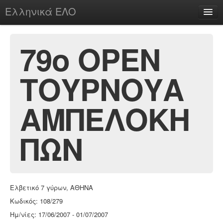
Ελληνικά ΕΛΟ
Περί
79ο ΟΡΕΝ
ΤΟΥΡΝΟΥΑ
chesstu.be @ discord
Login
ΑΜΠΕΛΟΚΗ
ΠΩΝ
Ελβετικό 7 γύρων, ΑΘΗΝΑ
Κωδικός: 108/279
Ημ/νίες: 17/06/2007 - 01/07/2007