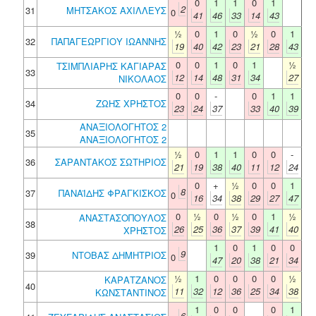
0
1
1
0
1
2
31
ΜΗΤΣΑΚΟΣ ΑΧΙΛΛΕΥΣ
0
41
46
33
14
43
½
0
1
0
½
0
1
32
ΠΑΠΑΓΕΩΡΓΙΟΥ ΙΩΑΝΝΗΣ
19
40
42
23
21
28
43
0
0
1
0
1
½
ΤΣΙΜΠΛΙΑΡΗΣ ΚΑΓΙΑΡΑΣ
33
12
14
48
31
34
27
ΝΙΚΟΛΑΟΣ
0
0
-
0
1
1
34
ΖΩΗΣ ΧΡΗΣΤΟΣ
23
24
37
33
40
39
ΑΝΑΞΙΟΛΟΓΗΤΟΣ 2
35
ΑΝΑΞΙΟΛΟΓΗΤΟΣ 2
½
0
1
1
0
0
-
36
ΣΑΡΑΝΤΑΚΟΣ ΣΩΤΗΡΙΟΣ
21
19
38
40
11
12
24
0
+
½
0
0
1
8
37
ΠΑΝΑΪΔΗΣ ΦΡΑΓΚΙΣΚΟΣ
0
16
34
38
29
27
47
0
½
0
½
0
1
½
ΑΝΑΣΤΑΣΟΠΟΥΛΟΣ
38
26
25
36
37
39
41
40
ΧΡΗΣΤΟΣ
1
0
1
0
0
9
39
ΝΤΟΒΑΣ ΔΗΜΗΤΡΙΟΣ
0
47
20
38
21
34
½
1
0
0
0
0
½
ΚΑΡΑΤΖΑΝΟΣ
40
11
32
12
36
25
34
38
ΚΩΝΣΤΑΝΤΙΝΟΣ
1
0
0
0
1
6