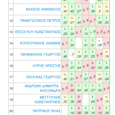
½
1
1
1
½
½
3
11
ΒΛΑΧΟΣ ΑΘΑΝΑΣΙΟΣ
0
40
42
27
36
5
10
1
½
1
1
1
6
7
12
ΠΑΝΑΓΙΩΤΑΚΟΣ ΠΕΤΡΟΣ
0
0
33
27
40
36
23
1
1
1
1
9
2
3
13
ΚΕΣΟΓΛΟΥ ΚΩΝΣΤΑΝΤΙΝΟΣ
0
1
0
0
29
30
10
1
1
1
+
1
5
14
ΚΟΥΚΟΥΦΙΚΗΣ ΙΩΑΝΝΗΣ
0
0
33
41
31
26
1
½
1
1
½
2
6
15
ΠΑΠΑΜΙΧΑΗΛ ΓΕΩΡΓΙΟΣ
-
0
46
29
21
23
19
1
1
0
1
1
4
9
16
ΛΥΡΗΣ ΟΡΕΣΤΗΣ
0
0
37
44
20
24
26
½
1
1
½
1
7
5
17
ΣΚΟΥΦΑΣ ΓΕΩΡΓΙΟΣ
0
0
42
21
27
29
28
0
1
1
1
1
ΑΝΔΡΩΝΗ ΔΗΜΗΤΡΑ -
5
4
18
0
0
20
43
45
27
30
ΑΛΕΞΑΝΔΡΑ
½
1
0
1
½
ΜΕΓΓΟΥΛΗΣ
9
19
0
32
36
26
24
15
ΚΩΝΣΤΑΝΤΙΝΟΣ
1
0
1
1
0
1
20
ΠΑΤΡΙΝΟΣ ΗΛΙΑΣ
18
28
39
16
10
29