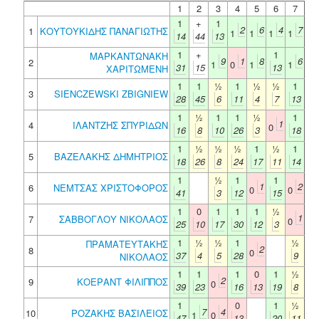
1
2
3
4
5
6
7
1
+
1
2
6
4
7
1
ΚΟΥΤΟΥΚΙΔΗΣ ΠΑΝΑΓΙΩΤΗΣ
1
1
1
1
14
44
13
1
+
1
ΜΑΡΚΑΝΤΩΝΑΚΗ
9
1
8
6
2
1
0
1
1
31
15
13
ΧΑΡΙΤΩΜΕΝΗ
1
1
½
1
½
½
1
3
SIENCZEWSKI ZBIGNIEW
28
45
6
11
4
7
13
1
½
1
1
½
1
1
4
ΙΛΑΝΤΖΗΣ ΣΠΥΡΙΔΩΝ
0
16
8
10
26
3
18
1
½
½
½
1
½
1
5
ΒΑΖΕΛΑΚΗΣ ΔΗΜΗΤΡΙΟΣ
18
26
8
24
17
11
14
1
½
1
1
1
2
6
ΝΕΜΤΣΑΣ ΧΡΙΣΤΟΦΟΡΟΣ
0
0
41
3
12
15
1
0
1
1
1
½
1
7
ΣΑΒΒΟΓΛΟΥ ΝΙΚΟΛΑΟΣ
0
25
10
17
30
12
3
1
½
½
1
½
ΠΡΑΜΑΤΕΥΤΑΚΗΣ
2
8
0
37
4
5
28
9
ΝΙΚΟΛΑΟΣ
1
1
1
0
1
½
2
9
ΚΟΕΡΑΝΤ ΦΙΛΙΠΠΟΣ
0
39
23
16
13
19
8
1
0
1
½
7
4
10
ΡΟΖΑΚΗΣ ΒΑΣΙΛΕΙΟΣ
1
0
47
13
20
11