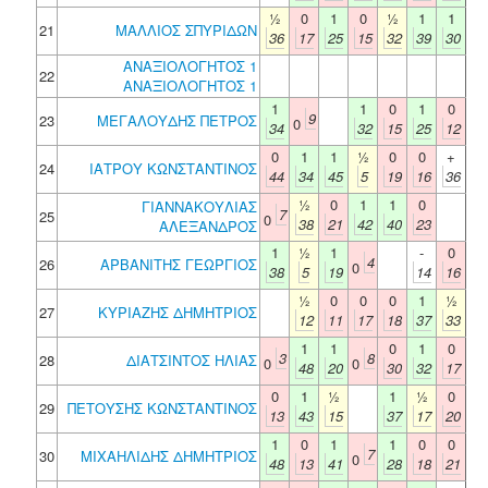
½
0
1
0
½
1
1
21
ΜΑΛΛΙΟΣ ΣΠΥΡΙΔΩΝ
36
17
25
15
32
39
30
ΑΝΑΞΙΟΛΟΓΗΤΟΣ 1
22
ΑΝΑΞΙΟΛΟΓΗΤΟΣ 1
1
1
0
1
0
9
23
ΜΕΓΑΛΟΥΔΗΣ ΠΕΤΡΟΣ
0
34
32
15
25
12
0
1
1
½
0
0
+
24
ΙΑΤΡΟΥ ΚΩΝΣΤΑΝΤΙΝΟΣ
44
34
45
5
19
16
36
½
0
1
1
0
ΓΙΑΝΝΑΚΟΥΛΙΑΣ
7
25
0
38
21
42
40
23
ΑΛΕΞΑΝΔΡΟΣ
1
½
1
-
0
4
26
ΑΡΒΑΝΙΤΗΣ ΓΕΩΡΓΙΟΣ
0
38
5
19
14
16
½
0
0
0
1
½
27
ΚΥΡΙΑΖΗΣ ΔΗΜΗΤΡΙΟΣ
12
11
17
18
37
33
1
1
0
1
0
3
8
28
ΔΙΑΤΣΙΝΤΟΣ ΗΛΙΑΣ
0
0
48
20
30
32
17
0
1
½
1
½
0
29
ΠΕΤΟΥΣΗΣ ΚΩΝΣΤΑΝΤΙΝΟΣ
13
43
15
37
17
20
1
0
1
1
0
0
7
30
ΜΙΧΑΗΛΙΔΗΣ ΔΗΜΗΤΡΙΟΣ
0
48
13
41
28
18
21