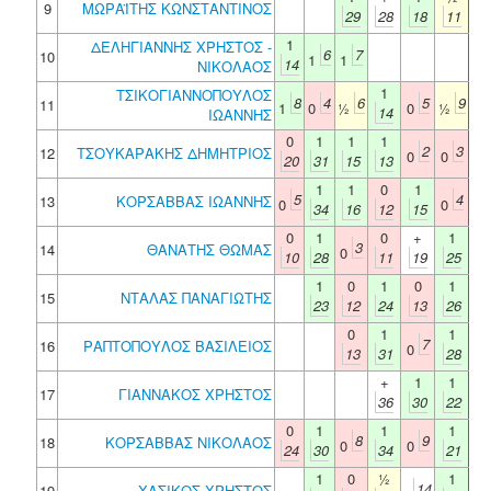
9
ΜΩΡΑΪΤΗΣ ΚΩΝΣΤΑΝΤΙΝΟΣ
29
28
18
11
1
ΔΕΛΗΓΙΑΝΝΗΣ ΧΡΗΣΤΟΣ -
6
7
10
1
1
14
ΝΙΚΟΛΑΟΣ
1
ΤΣΙΚΟΓΙΑΝΝΟΠΟΥΛΟΣ
8
4
6
5
9
11
1
0
½
0
½
14
ΙΩΑΝΝΗΣ
0
1
1
1
2
3
12
ΤΣΟΥΚΑΡΑΚΗΣ ΔΗΜΗΤΡΙΟΣ
0
0
20
31
15
13
1
1
0
1
5
4
13
ΚΟΡΣΑΒΒΑΣ ΙΩΑΝΝΗΣ
0
0
34
16
12
15
0
1
0
+
1
3
14
ΘΑΝΑΤΗΣ ΘΩΜΑΣ
0
10
28
11
19
25
1
0
1
0
1
15
ΝΤΑΛΑΣ ΠΑΝΑΓΙΩΤΗΣ
23
12
24
13
26
0
1
1
7
16
ΡΑΠΤΟΠΟΥΛΟΣ ΒΑΣΙΛΕΙΟΣ
0
13
31
28
+
1
1
17
ΓΙΑΝΝΑΚΟΣ ΧΡΗΣΤΟΣ
36
30
22
0
1
1
1
8
9
18
ΚΟΡΣΑΒΒΑΣ ΝΙΚΟΛΑΟΣ
0
0
24
30
34
21
1
0
½
1
14
19
ΧΑΣΙΚΟΣ ΧΡΗΣΤΟΣ