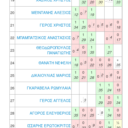
-
32
20
30
33
1
1
7
20
ΜΕΪΝΤΑΝΗΣ ΑΛΕΞΙΟΣ
0
12
19
1
1
0
1
5
6
21
ΓΕΡΟΣ ΧΡΗΣΤΟΣ
0
0
0
34
25
18
1
1
0
7
4
22
ΜΠΑΜΠΑΤΣΙΚΟΣ ΑΝΑΣΤΑΣΙΟΣ
0
0
29
24
17
0
1
1
ΘΕΟΔΩΡΟΠΟΥΛΟΣ
4
23
0
15
35
27
ΠΑΝΑΓΙΩΤΗΣ
1
0
0
0
+
5
24
ΘΑΝΑΤΗ ΝΕΦΕΛΗ
0
18
22
15
26
35
1
0
1
0
2
8
25
ΔΙΚΑΙΟΥΛΙΑΣ ΜΑΡΙΟΣ
0
0
30
21
28
14
1
1
0
26
ΓΚΑΡΑΒΕΛΑ ΡΩΜΥΛΑΙΑ
35
24
15
1
0
1
3
27
ΓΕΡΟΣ ΑΓΓΕΛΟΣ
-
29
23
34
1
0
0
1
0
9
28
ΑΓΟΡΟΣ ΕΛΕΥΘΕΡΙΟΣ
-
35
14
25
34
16
0
0
1
½
1
9
29
ΙΣΣΑΡΗΣ ΕΡΩΤΟΚΡΙΤΟΣ
0
0
22
27
35
30