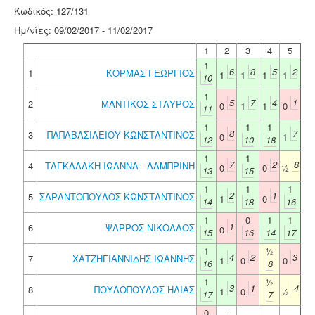
Κωδικός: 127/131
Ημ/νίες: 09/02/2017 - 11/02/2017
1
2
3
4
5
1
6
8
5
2
1
ΚΟΡΜΑΣ ΓΕΩΡΓΙΟΣ
1
1
1
1
10
1
5
7
4
1
2
ΜΑΝΤΙΚΟΣ ΣΤΑΥΡΟΣ
0
1
1
0
11
1
1
1
8
7
3
ΠΑΠΑΒΑΣΙΛΕΙΟΥ ΚΩΝΣΤΑΝΤΙΝΟΣ
0
1
12
10
18
1
1
7
2
8
4
ΤΑΓΚΑΛΑΚΗ ΙΩΑΝΝΑ - ΛΑΜΠΡΙΝΗ
0
0
½
13
15
1
1
1
2
1
5
ΣΑΡΑΝΤΟΠΟΥΛΟΣ ΚΩΝΣΤΑΝΤΙΝΟΣ
1
0
14
18
16
1
0
1
1
1
6
ΨΑΡΡΟΣ ΝΙΚΟΛΑΟΣ
0
15
16
14
17
1
½
4
2
3
7
ΧΑΤΖΗΓΙΑΝΝΙΔΗΣ ΙΩΑΝΝΗΣ
1
0
0
16
8
1
½
3
1
4
8
ΠΟΥΛΟΠΟΥΛΟΣ ΗΛΙΑΣ
1
0
½
17
7
0
-