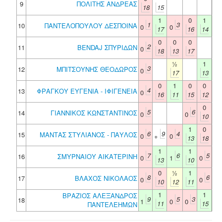
9
ΠΟΛΙΤΗΣ ΑΝΔΡΕΑΣ
18
15
1
0
1
1
3
10
ΠΑΝΤΕΛΟΠΟΥΛΟΥ ΔΕΣΠΟΙΝΑ
0
0
17
16
14
0
0
0
2
11
BENDAJ ΣΠΥΡΙΔΩΝ
0
18
13
17
½
1
3
12
ΜΠΙΤΣΟΥΝΗΣ ΘΕΟΔΩΡΟΣ
0
17
13
0
1
0
0
4
13
ΦΡΑΓΚΟΥ ΕΥΓΕΝΙΑ - ΙΦΙΓΕΝΕΙΑ
0
16
11
15
12
0
5
6
14
ΓΙΑΝΝΙΚΟΣ ΚΩΝΣΤΑΝΤΙΝΟΣ
0
0
10
1
0
6
9
4
15
ΜΑΝΤΑΣ ΣΤΥΛΙΑΝΟΣ - ΠΑΥΛΟΣ
0
+
0
13
18
1
1
7
6
5
16
ΣΜΥΡΝΑΙΟΥ ΑΙΚΑΤΕΡΙΝΗ
0
1
0
13
10
0
½
1
8
6
17
ΒΛΑΧΟΣ ΝΙΚΟΛΑΟΣ
0
0
10
12
11
1
1
ΒΡΑΖΙΟΣ ΑΛΕΞΑΝΔΡΟΣ
9
5
3
18
1
0
0
11
15
ΠΑΝΤΕΛΕΗΜΩΝ