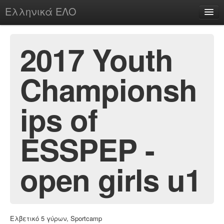
Ελληνικά ΕΛΟ
Περί
2017 Youth
Championsh
chesstu.be @ discord
Login
ips of
ESSPEP -
open girls u1
Ελβετικό 5 γύρων, Sportcamp