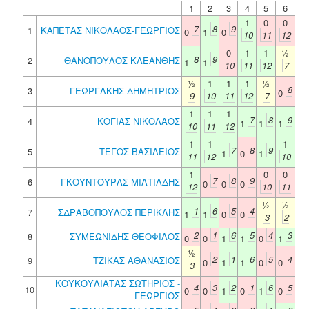
1
2
3
4
5
6
1
0
0
7
8
9
1
ΚΑΠΕΤΑΣ ΝΙΚΟΛΑΟΣ-ΓΕΩΡΓΙΟΣ
0
1
0
10
11
12
0
1
1
½
8
9
2
ΘΑΝΟΠΟΥΛΟΣ ΚΛΕΑΝΘΗΣ
1
1
10
11
12
7
½
1
1
1
½
8
3
ΓΕΩΡΓΑΚΗΣ ΔΗΜΗΤΡΙΟΣ
0
9
10
11
12
7
1
1
1
7
8
9
4
ΚΟΓΙΑΣ ΝΙΚΟΛΑΟΣ
1
1
1
10
11
12
1
1
1
7
8
9
5
ΤΕΓΟΣ ΒΑΣΙΛΕΙΟΣ
1
0
1
11
12
10
1
0
0
7
8
9
6
ΓΚΟΥΝΤΟΥΡΑΣ ΜΙΛΤΙΑΔΗΣ
0
0
0
12
10
11
½
½
1
6
5
4
7
ΣΔΡΑΒΟΠΟΥΛΟΣ ΠΕΡΙΚΛΗΣ
1
1
0
0
3
2
2
1
6
5
4
3
8
ΣΥΜΕΩΝΙΔΗΣ ΘΕΟΦΙΛΟΣ
0
0
1
1
0
1
½
2
1
6
5
4
9
ΤΖΙΚΑΣ ΑΘΑΝΑΣΙΟΣ
0
1
1
0
0
3
ΚΟΥΚΟΥΛΙΑΤΑΣ ΣΩΤΗΡΙΟΣ -
4
3
2
1
6
5
10
0
0
1
0
1
0
ΓΕΩΡΓΙΟΣ