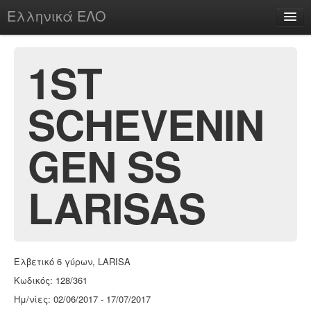
Ελληνικά ΕΛΟ
Περί
1ST
SCHEVENIN
chesstu.be @ discord
Login
GEN SS
LARISAS
Ελβετικό 6 γύρων, LARISA
Κωδικός: 128/361
Ημ/νίες: 02/06/2017 - 17/07/2017