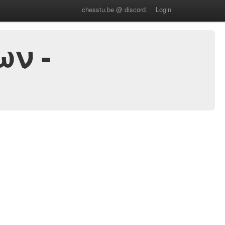
chesstu.be @ discord
Login
ν -