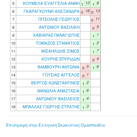
13
8
5
ΚΟΥΜΕΛΑ ΕΥΑΓΓΕΛΙΑ-ΑΝΘΗ
1
1
16
13
6
ΓΚΑΡΑΓΚΟΥΝΗ ΑΛΕΞΑΝΔΡΑ
0
0
11
7
ΠΙΤΣΟΛΗΣ ΓΕΩΡΓΙΟΣ
0
5
8
ΑΝΤΩΝΙΟΥ ΒΑΣΙΛΙΚΗ
0
1
9
ΧΑΒΙΑΡΑΣ ΠΑΝΑΓΙΩΤΗΣ
1
2
10
ΤΟΜΑΖΟΣ ΣΤΑΜΑΤΙΟΣ
1
7
11
ΜΙΣΑΗΛΙΔΗΣ ΣΙΜΟΣ
1
4
12
ΚΟΥΡΗΣ ΣΠΥΡΙΔΩΝ
0
5
6
13
ΒΑΜΒΟΥΡΗ ΑΝΤΩΝΙΑ
0
1
1
14
ΓΟΥΣΙΑΣ ΑΓΓΕΛΟΣ
0
2
15
ΒΕΡΓΟΣ ΚΩΝΣΤΑΝΤΙΝΟΣ
1
6
16
ΜΑΝΩΛΙΑ ΑΝΑΣΤΑΣΙΑ
1
4
17
ΑΝΤΩΝΙΟΥ ΒΑΣΙΛΕΙΟΣ
1
3
18
ΜΠΑΛΛΑΣ ΓΙΩΡΓΗΣ-ΣΤΡΑΤΗΣ
1
Επιστροφή στην Ελληνική Σκακιστική Ομοσπονδία