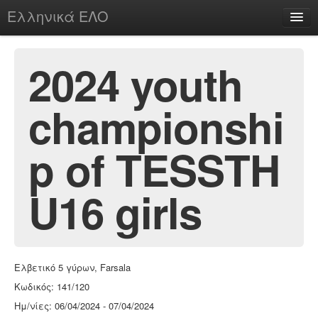
Ελληνικά ΕΛΟ
Περί
2024 youth
championshi
chesstu.be @ discord
Login
p of TESSTH
U16 girls
Ελβετικό 5 γύρων, Farsala
Κωδικός: 141/120
Ημ/νίες: 06/04/2024 - 07/04/2024