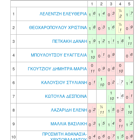
1
2
3
4
5
½
6
4
3
7
1
ΛΕΛΕΝΤΖΗ ΕΛΕΥΘΕΡΙΑ
1
1
0
1
2
½
8
3
6
9
2
ΘΕΟΧΑΡΟΠΟΥΛΟΥ ΧΡΙΣΤΙΝΑ
1
0
1
0
1
1
9
2
1
8
3
ΠΕΤΚΑΚΗ ΔΑΝΑΗ
1
1
1
1
11
1
1
9
6
4
ΜΠΟΥΛΟΥΤΣΟΥ ΕΥΑΓΓΕΛΙΑ
0
0
0
10
0
0
9
8
5
ΓΚΟΥΤΖΙΟΥ ΔΗΜΗΤΡΑ-ΜΑΡΙΑ
0
0
11
10
1
1
2
7
4
6
ΚΑΛΟΥΣΙΟΥ ΣΤΥΛΙΑΝΗ
0
0
-
1
10
1
6
1
7
ΚΩΤΟΥΛΑ ΔΕΣΠΟΙΝΑ
+
0
10
½
1
2
5
3
8
ΛΑΖΑΡΙΔΗ ΕΛΕΝΗ
0
1
0
11
10
0
3
5
4
2
9
ΜΑΛΛΙΑ ΒΑΣΙΛΙΚΗ
0
1
1
1
11
ΠΡΟΣΜΙΤΗ ΑΘΑΝΑΣΙΑ-
4
6
7
5
8
10
0
0
0
1
0
ΧΡΥΣΟΒΑΛΑΝΤΟΥ