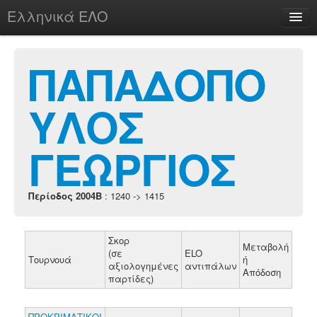
Ελληνικά ΕΛΟ
Περί
ΠΑΠΑΔΟΠΟ
ΥΛΟΣ
chesstu.be @ discord
Login
ΓΕΩΡΓΙΟΣ
Περίοδος 2004B
: 1240 -> 1415
Σκορ
Μεταβολή
(σε
ELO
Τουρνουά
ή
αξιολογημένες
αντιπάλων
Απόδοση
παρτίδες)
ΠΡΟΚΡΙΜΑΤΙΚΟΙ