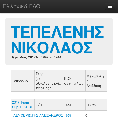
Ελληνικά ΕΛΟ
Περί
ΤΕΠΕΛΕΝΗΣ
ΝΙΚΟΛΑΟΣ
chesstu.be @ discord
Login
Περίοδος 2017A
: 1992 -> 1944
Σκορ
Μεταβολή
(σε
ELO
Τουρνουά
ή
αξιολογημένες
αντιπάλων
Απόδοση
παρτίδες)
2017 Team
0 / 1
1651
-17.60
Cup TESSDE
ΛΕΥΘΕΡΙΩΤΗΣ ΑΛΕΞΑΝΔΡΟΣ 1651
0