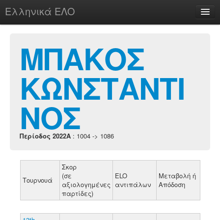
Ελληνικά ΕΛΟ
Περί
ΜΠΑΚΟΣ
ΚΩΝΣΤΑΝΤΙ
chesstu.be @ discord
Login
ΝΟΣ
Περίοδος 2022A
: 1004 -> 1086
Σκορ
(σε
ELO
Μεταβολή ή
Τουρνουά
αξιολογημένες
αντιπάλων
Απόδοση
παρτίδες)
13th