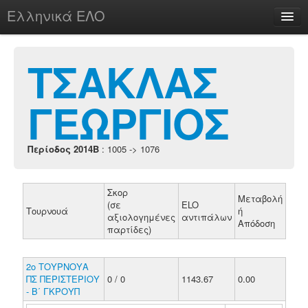
Ελληνικά ΕΛΟ
Περί
ΤΣΑΚΛΑΣ
ΓΕΩΡΓΙΟΣ
chesstu.be @ discord
Login
Περίοδος 2014B
: 1005 -> 1076
Σκορ
Μεταβολή
(σε
ELO
Τουρνουά
ή
αξιολογημένες
αντιπάλων
Απόδοση
παρτίδες)
2ο ΤΟΥΡΝΟΥΑ
ΠΣ ΠΕΡΙΣΤΕΡΙΟΥ
0 / 0
1143.67
0.00
- Β΄ ΓΚΡΟΥΠ