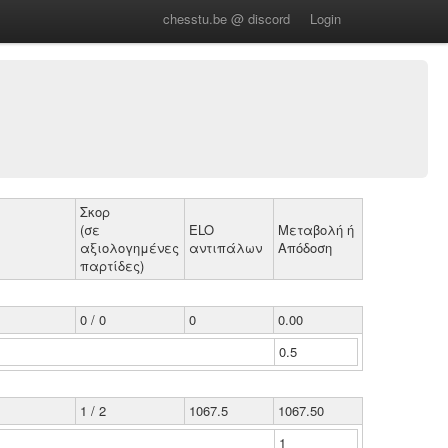
chesstu.be @ discord
Login
Σκορ
(σε
ELO
Μεταβολή ή
αξιολογημένες
αντιπάλων
Απόδοση
παρτίδες)
0 / 0
0
0.00
0.5
1 / 2
1067.5
1067.50
1