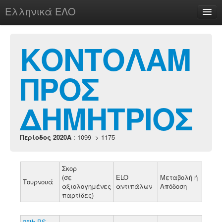
Ελληνικά ΕΛΟ
Περί
ΚΟΝΤΟΛΑΜ
ΠΡΟΣ
chesstu.be @ discord
Login
ΔΗΜΗΤΡΙΟΣ
Περίοδος 2020A
: 1099 -> 1175
Σκορ
(σε
ELO
Μεταβολή ή
Τουρνουά
αξιολογημένες
αντιπάλων
Απόδοση
παρτίδες)
25th PS