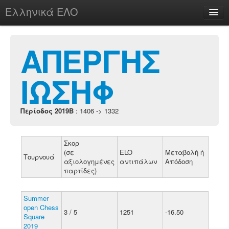
Ελληνικά ΕΛΟ
Περί
ΑΠΕΡΓΗΣ
ΙΩΣΗΦ
chesstu.be @ discord
Login
Περίοδος 2019B
: 1406 -> 1332
Σκορ
(σε
ELO
Μεταβολή ή
Τουρνουά
αξιολογημένες
αντιπάλων
Απόδοση
παρτίδες)
Summer
open Chess
3 / 5
1251
-16.50
Square
2019