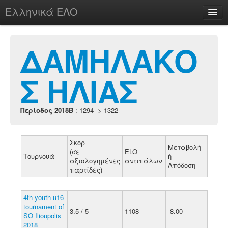
Ελληνικά ΕΛΟ
Περί
ΔΑΜΗΛΑΚΟ
Σ ΗΛΙΑΣ
chesstu.be @ discord
Login
Περίοδος 2018B
: 1294 -> 1322
Σκορ
Μεταβολή
(σε
ELO
Τουρνουά
ή
αξιολογημένες
αντιπάλων
Απόδοση
παρτίδες)
4th youth u16
tournament of
3.5 / 5
1108
-8.00
SO Ilioupolis
2018