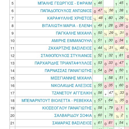
46
45
5
ΜΠΑΛΗΣ ΓΕΩΡΓΙΟΣ - ΕΦΡΑΙΜ
1
1
1
47
56
38
6
ΠΑΠΑΔΟΠΟΥΛΟΣ ΑΝΤΩΝΙΟΣ
0
½
1
1
48
80
29
7
ΚΑΡΑΦΥΛΛΗΣ ΧΡΗΣΤΟΣ
½
1
1
49
28
26
8
ΒΙΤΑΛΙΩΤΗ ΜΑΡΙΑ - ΕΛΕΝΗ
1
1
0
0
50
29
31
9
ΠΑΓΚΑΛΗΣ ΜΙΧΑΗΛ
1
½
½
0
51
30
34
10
ΑΜΙΡΗΣ ΕΜΜΑΝΟΥΗΛ
1
1
0
1
44
31
48
11
ΖΑΧΑΡΤΖΗΣ ΒΑΣΙΛΕΙΟΣ
1
½
½
52
32
81
12
ΣΤΑΘΟΠΟΥΛΟΣ ΣΤΥΛΙΑΝΟΣ
1
1
1
53
33
47
13
ΠΑΡΧΑΡΙΔΗΣ ΤΡΙΑΝΤΑΦΥΛΛΟΣ
1
0
0
1
54
34
50
14
ΠΑΡΝΑΣΣΑΣ ΠΑΝΑΓΙΩΤΗΣ
1
0
1
1
58
51
15
ΜΙΣΕΓΙΑΝΝΗΣ ΜΙΧΑΗΛ
1
1
1
55
35
60
16
ΝΙΚΟΛΑΪΔΗΣ ΑΛΕΞΙΟΣ
1
0
1
0
56
47
33
17
ΤΖΑΝΕΤΟΥ ΑΓΓΕΛΙΚΗ
1
+
½
0
57
64
35
18
ΜΠΕΝΑΡΝΤΟΥΤ ΒΙΟΛΕΤΤΑ - ΡΕΒΕΚΚΑ
1
1
½
0
58
79
1
19
ΚΙΟΣΕΟΓΛΟΥ ΠΑΝΑΓΙΩΤΗΣ
1
1
0
1
60
78
2
20
ΣΑΛΒΑΡΙΔΟΥ ΣΟΦΙΑ
1
1
½
1
61
81
54
21
ΣΑΜΑΡΑΣ ΒΑΣΙΛΕΙΟΣ
1
0
1
1