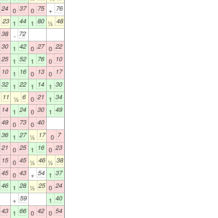
24
37
75
76
0
0
+
23
44
80
48
½
1
1
½
38
72
-
30
42
27
22
1
0
0
25
52
76
10
1
1
0
10
16
13
17
1
0
0
32
22
14
30
1
1
1
11
6
21
34
½
½
0
1
14
24
30
49
1
0
1
49
73
40
0
0
36
27
17
7
1
½
0
21
25
16
23
0
1
0
15
45
46
38
0
½
½
45
43
54
37
0
+
1
46
28
25
24
1
½
0
59
40
+
1
43
66
42
54
1
0
0