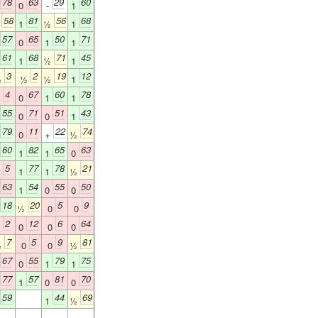
78
63
29
60
0
-
1
58
81
56
68
½
1
½
1
57
65
50
71
0
1
1
61
68
71
45
1
½
1
3
2
19
12
½
½
½
1
4
67
60
78
0
0
1
1
55
71
51
43
0
0
1
79
11
22
74
0
+
½
60
82
65
63
1
1
0
5
77
78
21
0
1
1
½
63
54
55
50
1
0
0
18
20
5
9
½
0
0
2
12
6
64
0
0
0
0
7
5
9
81
½
0
0
½
67
55
79
75
0
1
1
77
57
81
70
1
0
0
59
44
69
1
½