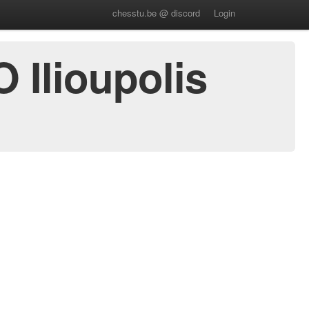
chesstu.be @ discord
Login
 Ilioupolis