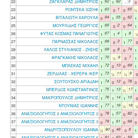
62
82
3
22
ΖΑΓΚΛΑΡΑΣ ΔΗΜΗΤΡΙΟΣ
1
1
-
0
63
1
65
23
ΡΟΝΤΣΚΑ ΙΩΣΗΦ
1
0
0
64
55
62
24
ΒΙΤΑΛΙΩΤΗ ΧΑΡΟΥΛΑ
0
1
0
1
65
2
64
25
ΜΟΥΡΛΙΔΗΣ ΓΕΩΡΓΙΟΣ
1
0
0
1
67
4
8
26
ΦΥΤΑΣ ΚΟΣΜΑΣ ΠΑΝΑΓΙΩΤΗΣ
1
1
1
68
3
77
27
ΠΑΡΝΑΣΣΑΣ ΝΙΚΟΛΑΟΣ
1
0
1
69
8
74
28
ΛΑΛΟΣ ΣΤΥΛΙΑΝΟΣ - ΖΗΣΗΣ
1
0
0
1
70
9
7
29
ΦΡΑΓΚΑΚΗΣ ΝΙΚΟΛΑΟΣ
1
½
0
1
72
10
69
30
ΜΠΛΕΚΑΣ ΜΙΧΑΗΛ
1
0
0
1
73
11
9
31
ΖΕΡΔΙΛΑΣ - ΧΕΡΕΡΑ ΙΚΕΡ
1
½
½
74
12
78
32
ΣΟΥΤΟΥΣΚΟ ΑΡΙΑΔΝΗ
1
0
0
0
75
13
17
33
ΜΠΕΡΔΟΣ ΚΩΝΣΤΑΝΤΙΝΟΣ
1
1
½
1
76
14
10
34
ΜΑΚΡΟΠΟΥΛΟΣ ΔΗΜΗΤΡΙΟΣ
1
1
1
77
16
18
35
ΝΤΟΥΝΙΑΣ ΙΩΑΝΝΗΣ
1
1
½
78
57
82
36
ΑΝΑΞΙΟΛΟΓΗΤΟΣ 2 ΑΝΑΞΙΟΛΟΓΗΤΟΣ 2
0
1
0
0
79
61
68
37
ΑΝΑΞΙΟΛΟΓΗΤΟΣ 3 ΑΝΑΞΙΟΛΟΓΗΤΟΣ 3
0
1
0
0
80
48
6
38
ΑΝΔΡΙΤΣΟΠΟΥΛΟΥ ΙΩΑΝΝΑ
½
0
0
1
81
63
58
39
ΑΝΑΞΙΟΛΟΓΗΤΟΣ 5 ΑΝΑΞΙΟΛΟΓΗΤΟΣ 5