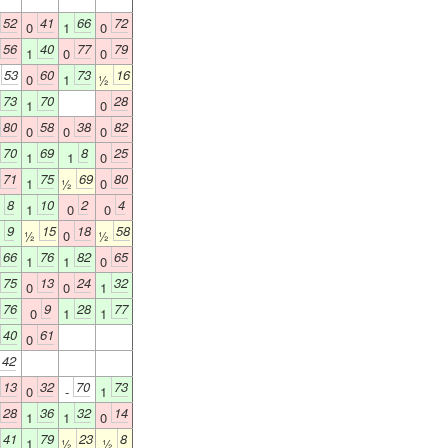
52
41
66
72
0
1
0
56
40
77
79
1
0
0
53
60
73
16
+
0
1
½
73
70
28
1
0
80
58
38
82
0
0
0
70
69
8
25
1
1
0
71
75
69
80
1
½
0
8
10
2
4
1
1
0
0
9
15
18
58
1
½
0
½
66
76
82
65
1
1
0
75
13
24
32
0
0
1
76
9
28
77
0
1
1
40
61
0
42
13
32
70
73
0
-
1
28
36
32
14
1
1
0
41
79
23
8
1
½
½