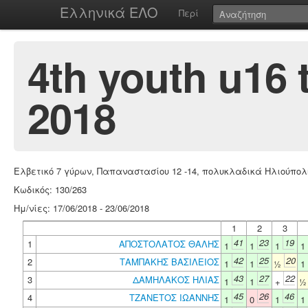
Ελληνικά ΕΛΟ
Περί
4th youth u16 
2018
Ελβετικό 7 γύρων, Παπαναστασίου 12 -14, πολυκλαδικά Ηλιούπολ
Κωδικός: 130/263
Ημ/νίες: 17/06/2018 - 23/06/2018
1
2
3
41
23
19
1
ΑΠΟΣΤΟΛΑΤΟΣ ΘΑΛΗΣ
1
1
1
1
42
25
20
2
ΤΑΜΠΑΚΗΣ ΒΑΣΙΛΕΙΟΣ
1
1
½
1
43
27
22
3
ΔΑΜΗΛΑΚΟΣ ΗΛΙΑΣ
1
1
+
45
26
46
4
ΤΖΑΝΕΤΟΣ ΙΩΑΝΝΗΣ
1
0
1
1