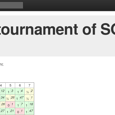
tournament of SO
ης
4
5
6
7
12
3
4
2
1
1
½
34
26
47
1
½
1
½
26
1
7
18
½
0
1
1
27
21
1
47
1
0
1