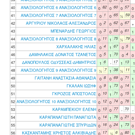
0
0
0
82
60
57
40
ΑΝΑΞΙΟΛΟΓΗΤΟΣ 6 ΑΝΑΞΙΟΛΟΓΗΤΟΣ 6
0
0
0
0
1
65
59
41
ΑΝΑΞΙΟΛΟΓΗΤΟΣ 7 ΑΝΑΞΙΟΛΟΓΗΤΟΣ 7
0
0
½
0
2
62
67
42
ΑΡΓΥΡΙΟΥ ΝΙΚΟΛΑΟΣ-ΑΛΕΞΑΝΔΡΟΣ
0
0
0
3
68
61
43
ΜΠΕΝΑΡΔΗΣ ΓΕΩΡΓΙΟΣ
0
0
0
1
11
75
79
44
ΑΝΑΞΙΟΛΟΓΗΤΟΣ 8 ΑΝΑΞΙΟΛΟΓΗΤΟΣ 8
0
1
½
0
4
67
5
45
ΧΑΡΧΑΛΑΚΗΣ ΗΛΙΑΣ
0
1
0
1
5
70
4
46
ΔΑΜΗΛΑΚΟΣ ΔΟΝΑΤΟΣ ΤΖΑΝΕΤΟΣ
0
1
0
0
6
17
13
47
ΔΑΝΟΠΟΥΛΟΣ ΟΔΥΣΣΕΑΣ-ΔΗΜΗΤΡΙΟΣ
1
-
1
7
38
11
48
ΑΝΑΞΙΟΛΟΓΗΤΟΣ 9 ΑΝΑΞΙΟΛΟΓΗΤΟΣ 9
½
1
½
8
69
71
49
ΓΑΪΤΑΝΗ ΑΝΑΣΤΑΣΙΑ-ΑΘΑΝΑΣΙΑ
0
0
0
1
9
73
14
50
ΓΚΑΛΑΝ ΙΩΣΗΦ
0
1
0
1
10
71
15
51
ΓΚΡΟΖΟΣ ΑΠΟΣΤΟΛΟΣ
0
1
0
1
12
74
76
52
ΑΝΑΞΙΟΛΟΓΗΤΟΣ 10 ΑΝΑΞΙΟΛΟΓΗΤΟΣ 10
0
0
0
1
13
77
70
53
ΚΑΡΑΜΠΕΚΙΟΥ ΕΛΕΝΗ
0
0
-
-
14
76
21
54
ΚΑΡΑΠΑΝΑΓΙΩΤΗ ΠΑΝΑΓΙΩΤΑ
0
1
0
0
16
24
73
55
ΚΑΡΑΠΑΝΑΓΙΩΤΗΣ ΣΠΥΡΙΔΩΝ
0
0
1
0
17
6
80
56
ΚΑΣΚΑΝΤΑΜΗΣ ΧΡΗΣΤΟΣ ΑΛΚΙΒΙΑΔΗΣ
0
½
0
1