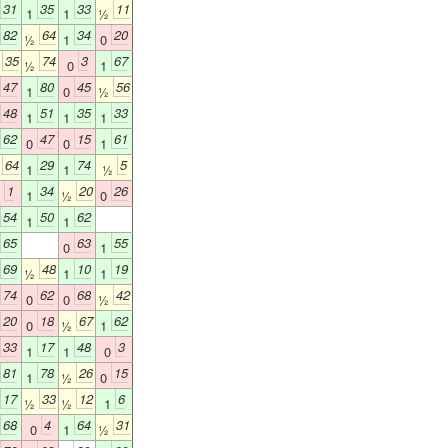
31
35
33
11
1
1
½
82
64
34
20
½
1
0
35
74
3
67
½
½
0
1
47
80
45
56
1
0
½
48
51
35
33
1
1
1
62
47
15
61
0
0
1
64
29
74
5
½
1
1
½
1
34
20
26
0
1
½
0
54
50
62
1
1
65
63
55
0
1
69
48
10
19
½
1
1
74
62
68
42
0
0
½
20
18
67
62
0
½
1
33
17
48
3
1
1
0
81
78
26
15
1
½
0
17
33
12
6
½
½
1
68
4
64
31
0
1
½