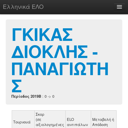
Ελληνικά ΕΛΟ
Περί
ΓΚΙΚΑΣ
ΔΙΟΚΛΗΣ -
chesstu.be @ discord
Login
ΠΑΝΑΓΙΩΤΗ
Σ
Περίοδος 2019B
: 0 -> 0
Σκορ
(σε
ELO
Μεταβολή ή
Τουρνουά
αξιολογημένες
αντιπάλων
Απόδοση