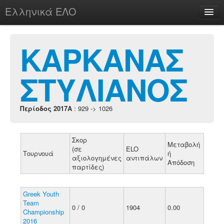
Ελληνικά ΕΛΟ
Περί
ΚΑΡΚΑΝΑΣ
ΣΤΥΛΙΑΝΟΣ
chesstu.be @ discord
Login
Περίοδος 2017A
: 929 -> 1026
Σκορ
Μεταβολή
(σε
ELO
Τουρνουά
ή
αξιολογημένες
αντιπάλων
Απόδοση
παρτίδες)
Greek Youth
Team
0 / 0
1904
0.00
Championship
2016