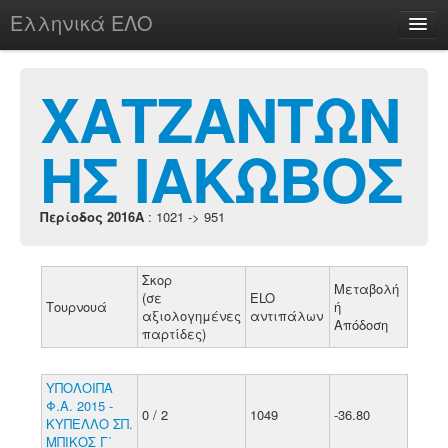
Ελληνικά ΕΛΟ
Περί
ΧΑΤΖΑΝΤΩΝ
ΗΣ ΙΑΚΩΒΟΣ
chesstu.be @ discord
Login
Περίοδος 2016A
: 1021 -> 951
Σκορ
Μεταβολή
(σε
ELO
Τουρνουά
ή
αξιολογημένες
αντιπάλων
Απόδοση
παρτίδες)
ΥΠΟΛΟΙΠΑ
Φ.Α. 2015 -
0 / 2
1049
-36.80
ΚΥΠΕΛΛΟ ΣΠ.
ΜΠΙΚΟΣ Γ΄