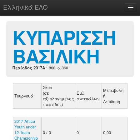
Ελληνικά ΕΛΟ
Περί
ΚΥΠΑΡΙΣΣΗ
ΒΑΣΙΛΙΚΗ
chesstu.be @ discord
Login
Περίοδος 2017A
: 868 -> 860
Σκορ
Μεταβολή
(σε
ELO
Τουρνουά
ή
αξιολογημένες
αντιπάλων
Απόδοση
παρτίδες)
2017 Attica
Youth under
12 Team
0 / 0
0
0.00
Championhip