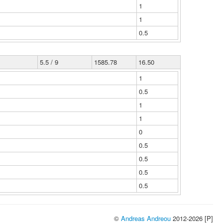
1
1
0.5
5.5 / 9
1585.78
16.50
1
0.5
1
1
0
0.5
0.5
0.5
0.5
©
Andreas Andreou
2012-2026 [P]