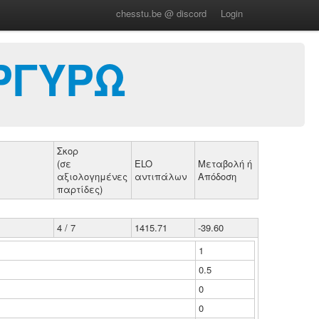
chesstu.be @ discord
Login
ΡΓΥΡΩ
Σκορ
(σε
ELO
Μεταβολή ή
αξιολογημένες
αντιπάλων
Απόδοση
παρτίδες)
4 / 7
1415.71
-39.60
1
0.5
0
0