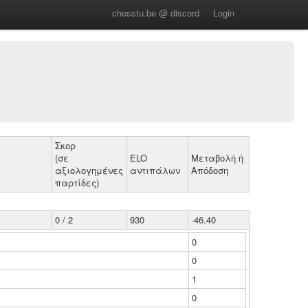
chesstu.be @ discord
Login
Σκορ
(σε
ELO
Μεταβολή ή
αξιολογημένες
αντιπάλων
Απόδοση
παρτίδες)
0 / 2
930
-46.40
0
0
1
0