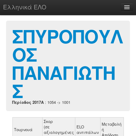
Ελληνικά ΕΛΟ
Περί
ΣΠΥΡΟΠΟΥΛ
ΟΣ
chesstu.be @ discord
Login
ΠΑΝΑΓΙΩΤΗ
Σ
Περίοδος 2017A
: 1054 -> 1001
Σκορ
Μεταβολή
(σε
ELO
Τουρνουά
ή
αξιολογημένες
αντιπάλων
Απόδοση