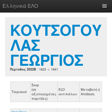
Ελληνικά ΕΛΟ
Περί
ΚΟΥΤΣΟΓΟΥ
ΛΑΣ
chesstu.be @ discord
Login
ΓΕΩΡΓΙΟΣ
Περίοδος 2022B
: 1623 -> 1641
Σκορ
(σε
ELO
Μεταβολή ή
Τουρνουά
αξιολογημένες
αντιπάλων
Απόδοση
παρτίδες)
31st Open