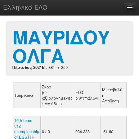
Ελληνικά ΕΛΟ
Περί
ΜΑΥΡΙΔΟΥ
ΟΛΓΑ
chesstu.be @ discord
Login
Περίοδος 2021B
: 881 -> 859
Σκορ
Μεταβολή
(σε
ELO
Τουρνουά
ή
αξιολογημένες
αντιπάλων
Απόδοση
παρτίδες)
15th team
u12
championship
0 / 3
934.333
-51.60
of ESSTH-