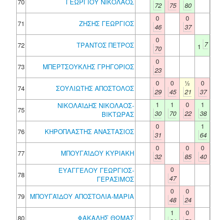
70
ΓΕΩΡΓΙΟΥ ΝΙΚΟΛΑΟΣ
72
75
80
0
0
71
ΖΗΣΗΣ ΓΕΩΡΓΙΟΣ
46
37
0
7
72
ΤΡΑΝΤΟΣ ΠΕΤΡΟΣ
1
70
0
73
ΜΠΕΡΤΣΟΥΚΛΗΣ ΓΡΗΓΟΡΙΟΣ
23
0
0
½
0
74
ΣΟΥΛΙΩΤΗΣ ΑΠΟΣΤΟΛΟΣ
29
45
21
37
1
1
0
1
ΝΙΚΟΛΑΪΔΗΣ ΝΙΚΟΛΑΟΣ-
75
30
70
22
38
ΒΙΚΤΩΡΑΣ
0
1
76
ΚΗΡΟΠΛΑΣΤΗΣ ΑΝΑΣΤΑΣΙΟΣ
31
64
0
0
0
77
ΜΠΟΥΓΑΪΔΟΥ ΚΥΡΙΑΚΗ
32
85
40
0
ΕΥΑΓΓΕΛΟΥ ΓΕΩΡΓΙΟΣ-
78
47
ΓΕΡΑΣΙΜΟΣ
0
0
79
ΜΠΟΥΓΑΪΔΟΥ ΑΠΟΣΤΟΛΙΑ-ΜΑΡΙΑ
48
24
1
0
80
ΦΑΚΑΛΗΣ ΘΩΜΑΣ