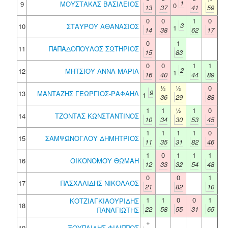
1
9
ΜΟΥΣΤΑΚΑΣ ΒΑΣΙΛΕΙΟΣ
0
13
37
41
59
0
0
1
0
3
10
ΣΤΑΥΡΟΥ ΑΘΑΝΑΣΙΟΣ
1
14
38
62
17
0
1
11
ΠΑΠΑΔΟΠΟΥΛΟΣ ΣΩΤΗΡΙΟΣ
15
83
0
0
1
1
2
12
ΜΗΤΣΙΟΥ ΑΝΝΑ ΜΑΡΙΑ
1
16
40
44
89
½
½
0
9
13
ΜΑΝΤΑΖΗΣ ΓΕΩΡΓΙΟΣ-ΡΑΦΑΗΛ
1
36
29
88
1
1
½
1
0
14
ΤΖΟΝΤΑΣ ΚΩΝΣΤΑΝΤΙΝΟΣ
10
34
30
53
45
1
1
1
1
0
15
ΣΑΜΨΩΝΟΓΛΟΥ ΔΗΜΗΤΡΙΟΣ
11
35
31
82
46
1
0
1
1
1
16
ΟΙΚΟΝΟΜΟΥ ΘΩΜΑΗ
12
33
32
54
48
0
0
1
17
ΠΑΣΧΑΛΙΔΗΣ ΝΙΚΟΛΑΟΣ
21
82
10
1
1
0
0
1
ΚΟΤΖΙΑΓΚΙΑΟΥΡΙΔΗΣ
18
22
58
55
31
65
ΠΑΝΑΓΙΩΤΗΣ
+
19
ΞΟΥΠΛΙΔΗΣ ΦΙΛΙΠΠΟΣ