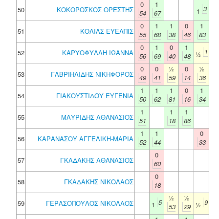
0
1
3
50
ΚΟΚΟΡΟΣΚΟΣ ΟΡΕΣΤΗΣ
1
54
67
0
1
1
0
1
51
ΚΟΛΙΑΣ ΕΥΕΛΠΙΣ
55
68
38
46
83
0
1
0
1
1
52
ΚΑΡΥΟΦΥΛΛΗ ΙΩΑΝΝΑ
½
56
69
40
48
0
0
½
0
½
53
ΓΑΒΡΙΗΛΙΔΗΣ ΝΙΚΗΦΟΡΟΣ
49
41
59
14
36
1
1
1
0
1
54
ΓΙΑΚΟΥΣΤΙΔΟΥ ΕΥΓΕΝΙΑ
50
62
81
16
34
1
1
1
55
ΜΑΥΡΙΔΗΣ ΑΘΑΝΑΣΙΟΣ
51
18
86
1
1
0
56
ΚΑΡΑΝΑΣΟΥ ΑΓΓΕΛΙΚΗ-ΜΑΡΙΑ
52
44
33
0
57
ΓΚΑΔΑΚΗΣ ΑΘΑΝΑΣΙΟΣ
60
0
58
ΓΚΑΔΑΚΗΣ ΝΙΚΟΛΑΟΣ
18
½
½
5
9
59
ΓΕΡΑΣΟΠΟΥΛΟΣ ΝΙΚΟΛΑΟΣ
1
½
53
29