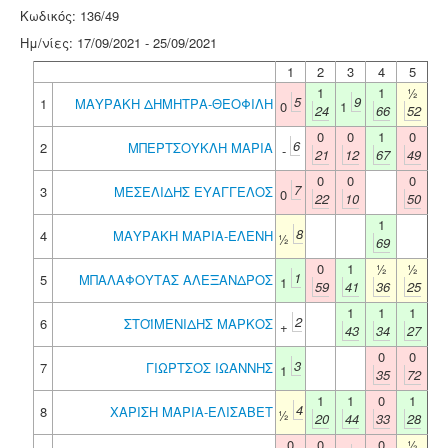
Κωδικός: 136/49
Ημ/νίες: 17/09/2021 - 25/09/2021
1
2
3
4
5
1
1
½
5
9
1
ΜΑΥΡΑΚΗ ΔΗΜΗΤΡΑ-ΘΕΟΦΙΛΗ
0
1
24
66
52
0
0
1
0
6
2
ΜΠΕΡΤΣΟΥΚΛΗ ΜΑΡΙΑ
-
21
12
67
49
0
0
0
7
3
ΜΕΣΕΛΙΔΗΣ ΕΥΑΓΓΕΛΟΣ
0
22
10
50
1
8
4
ΜΑΥΡΑΚΗ ΜΑΡΙΑ-ΕΛΕΝΗ
½
69
0
1
½
½
1
5
ΜΠΑΛΑΦΟΥΤΑΣ ΑΛΕΞΑΝΔΡΟΣ
1
59
41
36
25
1
1
1
2
6
ΣΤΟΪΜΕΝΙΔΗΣ ΜΑΡΚΟΣ
+
43
34
27
0
0
3
7
ΓΙΩΡΤΣΟΣ ΙΩΑΝΝΗΣ
1
35
72
1
1
0
1
4
8
ΧΑΡΙΣΗ ΜΑΡΙΑ-ΕΛΙΣΑΒΕΤ
½
20
44
33
28
0
0
0
½