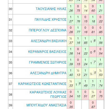
1
0
½
0
1
30
ΤΑΟΥΣΙΑΝΗΣ ΗΛΙΑΣ
26
75
14
60
21
1
1
0
1
0
31
ΠΑΥΛΙΔΗΣ ΧΡΗΣΤΟΣ
27
76
15
18
22
0
1
0
0
0
32
ΠΙΠΕΡΟΓΛΟΥ ΔΕΣΠΟΙΝΑ
28
77
16
81
85
½
1
1
1
8
33
ΑΛΕΞΑΝΔΡΗ ΒΑΣΙΛΙΚΗ
1
37
16
85
56
1
0
1
0
6
34
ΚΕΡΑΜΑΡΟΣ ΒΑΣΙΛΕΙΟΣ
0
38
14
22
54
1
0
1
1
7
35
ΓΡΑΜΜΕΝΟΣ ΣΩΤΗΡΙΟΣ
1
39
15
24
61
1
½
1
½
5
36
ΑΛΕΞΑΝΔΡΗ ΔΗΜΗΤΡΑ
½
40
13
21
53
½
1
1
1
9
37
ΚΑΡΑΚΩΤΣΙΟΣ ΚΩΝΣΤΑΝΤΙΝΟΣ
1
33
49
71
74
0
1
0
½
0
ΚΑΡΑΚΩΤΣΙΟΣ ΛΟΥΚΑΣ
38
34
10
51
27
75
ΓΕΩΡΓΙΟΣ
0
0
39
ΜΠΟΥΓΑΪΔΟΥ ΑΝΑΣΤΑΣΙΑ
35
87