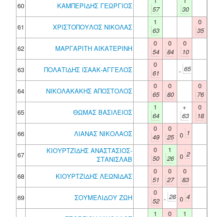
1
1
60
ΚΑΜΠΕΡΙΔΗΣ ΓΕΩΡΓΙΟΣ
57
30
1
0
61
ΧΡΙΣΤΟΠΟΥΛΟΣ ΝΙΚΟΛΑΣ
63
35
0
0
0
62
ΜΑΡΓΑΡΙΤΗ ΑΙΚΑΤΕΡΙΝΗ
54
84
10
0
65
63
ΠΟΛΑΤΙΔΗΣ ΙΣΑΑΚ-ΑΓΓΕΛΟΣ
-
61
0
0
0
64
ΝΙΚΟΛΑΚΑΚΗΣ ΑΠΟΣΤΟΛΟΣ
65
80
76
1
+
0
65
ΘΩΜΑΣ ΒΑΣΙΛΕΙΟΣ
64
63
18
0
0
1
66
ΛΙΑΝΑΣ ΝΙΚΟΛΑΟΣ
0
49
25
0
1
ΚΙΟΥΡΤΖΙΔΗΣ ΑΝΑΣΤΑΣΙΟΣ-
2
67
0
50
26
ΣΤΑΝΙΣΛΑΒ
0
0
0
68
ΚΙΟΥΡΤΖΙΔΗΣ ΛΕΩΝΙΔΑΣ
51
27
83
0
28
4
69
ΣΟΥΜΕΛΙΔΟΥ ΖΩΗ
-
0
52
1
0
1