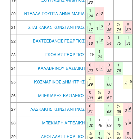
23
1
8
20
ΝΤΕΛΛΑ ΠΟΥΠΠΑ ΑΝΝΑ ΜΑΡΙΑ
0
24
1
0
½
0
2
21
ΣΠΑΓΚΑΚΑΣ ΚΩΝΣΤΑΝΤΙΝΟΣ
1
17
36
74
30
0
0
1
1
3
22
ΒΑΧΤΣΕΒΑΝΟΣ ΓΕΩΡΓΙΟΣ
1
18
34
75
31
1
19
23
ΓΚΟΛΙΑΣ ΓΕΩΡΓΙΟΣ
-
73
0
0
1
1
24
ΚΑΛΑΒΡΙΝΟΥ ΒΑΣΙΛΙΚΗ
0
20
35
79
½
1
5
25
ΚΟΣΜΑΡΙΚΟΣ ΔΗΜΗΤΡΗΣ
½
29
66
0
½
0
26
ΜΠΕΚΙΑΡΗΣ ΒΑΣΙΛΕΙΟΣ
30
45
67
0
1
½
6
27
ΛΑΣΚΑΚΗΣ ΚΩΝΣΤΑΝΤΙΝΟΣ
0
31
68
38
1
+
+
1
8
28
ΜΠΕΚΙΑΡΗ ΑΓΓΕΛΙΚΗ
0
32
48
69
40
½
1
½
½
0
29
ΔΡΟΓΑΛΑΣ ΓΕΩΡΓΙΟΣ
25
74
13
59
90